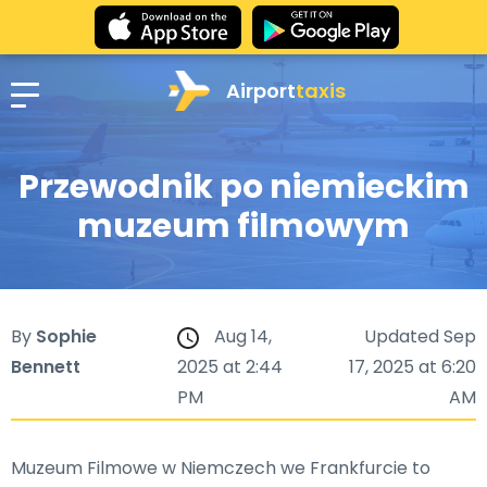
Airport
taxis
Przewodnik po niemieckim
muzeum filmowym
By
Sophie
Aug 14,
Updated Sep
Bennett
2025 at 2:44
17, 2025 at 6:20
PM
AM
Muzeum Filmowe w Niemczech we Frankfurcie to