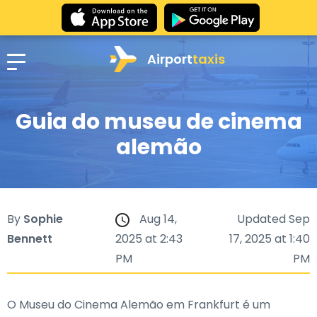
Airport
taxis
Guia do museu de cinema
alemão
By
Sophie
Aug 14,
Updated Sep
Bennett
2025 at 2:43
17, 2025 at 1:40
PM
PM
O Museu do Cinema Alemão em Frankfurt é um