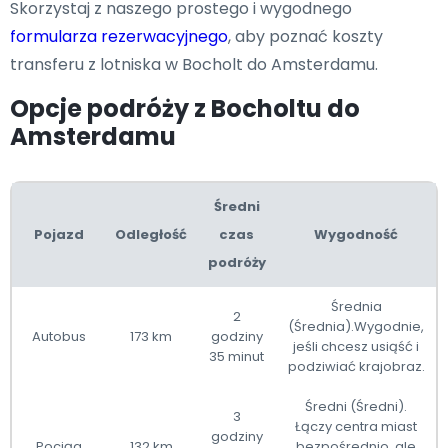
Skorzystaj z naszego prostego i wygodnego
formularza rezerwacyjnego
, aby poznać koszty
transferu z lotniska w Bocholt do Amsterdamu.
Opcje podróży z Bocholtu do
Amsterdamu
Średni
Pojazd
Odległość
czas
Wygodność
podróży
Średnia
2
(Średnia).Wygodnie,
Autobus
173 km
godziny
jeśli chcesz usiąść i
35 minut
podziwiać krajobraz.
Średni (Średni).
3
Łączy centra miast
godziny
Pociąg
132 km
bezpośrednio, ale