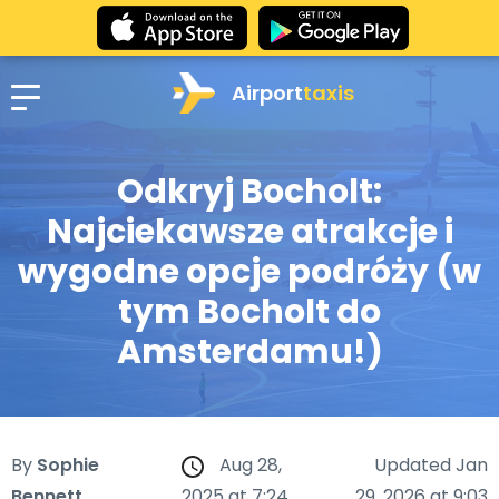
Airport
taxis
Odkryj Bocholt:
Najciekawsze atrakcje i
wygodne opcje podróży (w
tym Bocholt do
Amsterdamu!)
By
Sophie
Aug 28,
Updated Jan
Bennett
2025 at 7:24
29, 2026 at 9:03