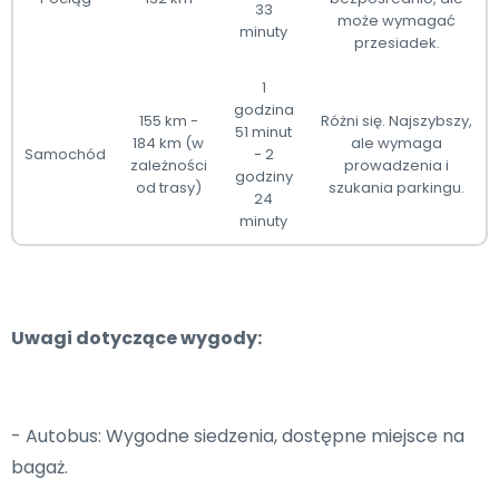
33
może wymagać
minuty
przesiadek.
1
godzina
155 km -
Różni się. Najszybszy,
51 minut
184 km (w
ale wymaga
Samochód
- 2
zależności
prowadzenia i
godziny
od trasy)
szukania parkingu.
24
minuty
Uwagi dotyczące wygody:
- Autobus: Wygodne siedzenia, dostępne miejsce na
bagaż.