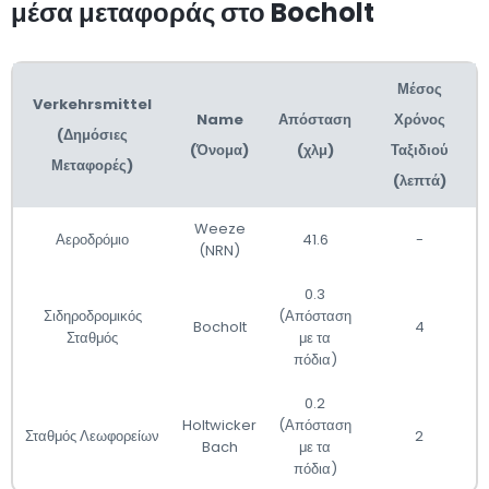
μέσα μεταφοράς στο Bocholt
Μέσος
Verkehrsmittel
Name
Απόσταση
Χρόνος
(Δημόσιες
(Όνομα)
(χλμ)
Ταξιδιού
Μεταφορές)
(λεπτά)
Weeze
Αεροδρόμιο
41.6
-
(NRN)
0.3
Σιδηροδρομικός
(Απόσταση
Bocholt
4
Σταθμός
με τα
πόδια)
0.2
Holtwicker
(Απόσταση
Σταθμός Λεωφορείων
2
Bach
με τα
πόδια)