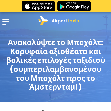
Airport
taxis
Ανακαλύψτε το Μποχόλτ:
Κορυφαία αξιοθέατα και
βολικές επιλογές ταξιδιού
(συμπεριλαμβανομένου
του Μποχόλτ προς το
Άμστερνταμ!)