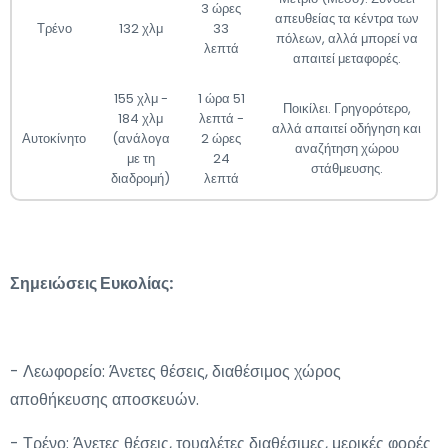
3 ώρες
απευθείας τα κέντρα των
Τρένο
132 χλμ
33
πόλεων, αλλά μπορεί να
λεπτά
απαιτεί μεταφορές.
155 χλμ -
1 ώρα 51
Ποικίλει. Γρηγορότερο,
184 χλμ
λεπτά -
αλλά απαιτεί οδήγηση και
Αυτοκίνητο
(ανάλογα
2 ώρες
αναζήτηση χώρου
με τη
24
στάθμευσης.
διαδρομή)
λεπτά
Σημειώσεις Ευκολίας:
- Λεωφορείο: Άνετες θέσεις, διαθέσιμος χώρος
αποθήκευσης αποσκευών.
- Τρένο: Άνετες θέσεις, τουαλέτες διαθέσιμες, μερικές φορές