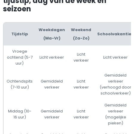
tijdstip, dag van de week en
seizoen
Weekdagen
Weekend
Tijdstip
Schoolvakanties
(Ma-Vr)
(Za-Zo)
Vroege
Licht
ochtend (5-7
Licht verkeer
Licht verkeer
verkeer
uur)
Gemiddeld
Ochtendspits
Gemiddeld
Licht
verkeer
(7-10 uur)
verkeer
verkeer
(verhoogd door
schoolverkeer)
Gemiddeld
Middag (10-
Gemiddeld
Licht
verkeer
16 uur)
verkeer
verkeer
(mogelijke
pieken)