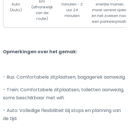
km
Auto
minuten - 2
snelste manier,
(afhankelijk
(Auto)
uur 24
maar vereist rijden
van de
minuten
en het zoeken naar
route)
een parkeerplaats.
Opmerkingen over het gemak:
- Bus: Comfortabele zitplaatsen, bagagerek aanwezig.
- Trein: Comfortabele zitplaatsen, toiletten aanwezig,
soms beschikbaar met wifi.
- Auto: Volledige flexibiliteit bij stops en planning van
de tijd.