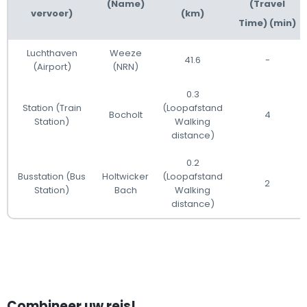
(Name)
(Travel
vervoer)
(km)
Time) (min)
Luchthaven
Weeze
41.6
-
(Airport)
(NRN)
0.3
Station (Train
(Loopafstand
Bocholt
4
Station)
Walking
distance)
0.2
Busstation (Bus
Holtwicker
(Loopafstand
2
Station)
Bach
Walking
distance)
Combineer uw reis!