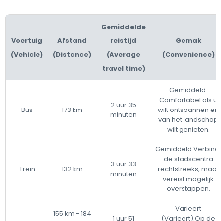
Gemiddelde
Voertuig
Afstand
reistijd
Gemak
(Vehicle)
(Distance)
(Average
(Convenience)
travel time)
Gemiddeld.
Comfortabel als u
2 uur 35
Bus
173 km
wilt ontspannen en
minuten
van het landschap
wilt genieten.
Gemiddeld.Verbindt
de stadscentra
3 uur 33
Trein
132 km
rechtstreeks, maar
minuten
vereist mogelijk
overstappen.
Varieert
155 km - 184
1 uur 51
(Varieert).Op de