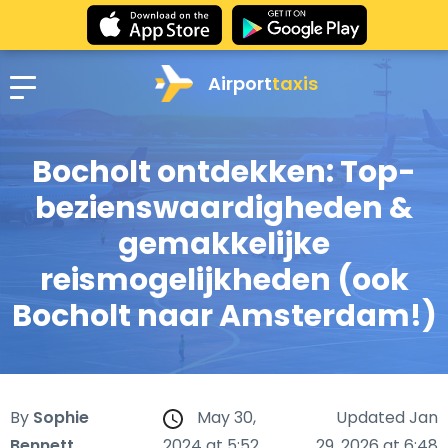
Airport
taxis
Bocholt ontdekken: Top-
bezienswaardigheden &
gemakkelijke
reismogelijkheden (ook
Bocholt naar Amsterdam!)
By
Sophie
May 30,
Updated Jan
Bennett
2024 at 5:52
29, 2026 at 6:48