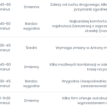
45-60
Zależy od ruchu drogowego, kilka 
Zmienna
minut
przystanki zgodn
Najbardziej komforto
40-60
Bardzo
najdroższa.Zarezerwuj z wyprze
minut
wygodna
stawkę (rozw
30-45
Średni
Wymaga zmiany w Antony mię
minut
45-60
Kilka możliwych kombinacji w z
Zmienny
minut
trasę na p
30-45
Bardzo
Wygodna i bezpośrednia 
minut
wygodne
zarezerwować 
1-1h30
Kilka firm oferuje autob
Zmienny
minut
wyprzedzeniem i