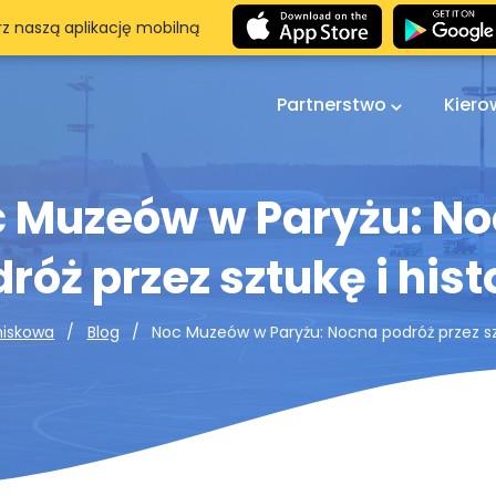
rz naszą aplikację mobilną
Partnerstwo
Kier
 Muzeów w Paryżu: N
róż przez sztukę i hist
Noc Muzeów w Paryżu: Nocna podróż przez szt
niskowa
Blog