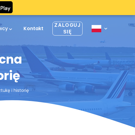
ZALOGUJ
owcy
Kontakt
SIĘ
ocna
orię
ukę i historię