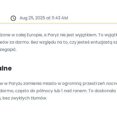
Aug 25, 2025 at 11:43 AM
e w całej Europie, a Paryż nie jest wyjątkiem. To wyjątk
ów za darmo. Bez względu na to, czy jesteś entuzjastą sz
zegapić.
alne
w w Paryżu zamienia miasto w ogromną przestrzeń nocne
a darmo, często do północy lub 1 nad ranem. To doskonała
, bez zwykłych tłumów.