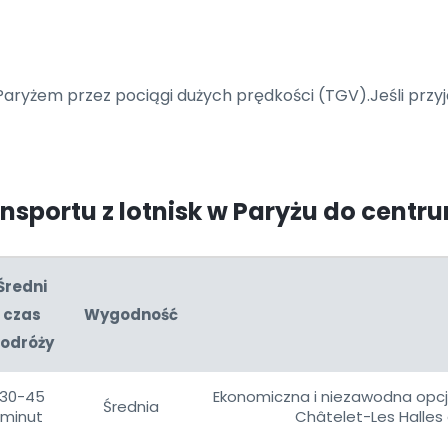
Paryżem przez pociągi dużych prędkości (TGV).Jeśli przy
ansportu z lotnisk w Paryżu do centr
Średni
czas
Wygodność
odróży
30-45
Ekonomiczna i niezawodna opc
Średnia
minut
Châtelet-Les Halles 