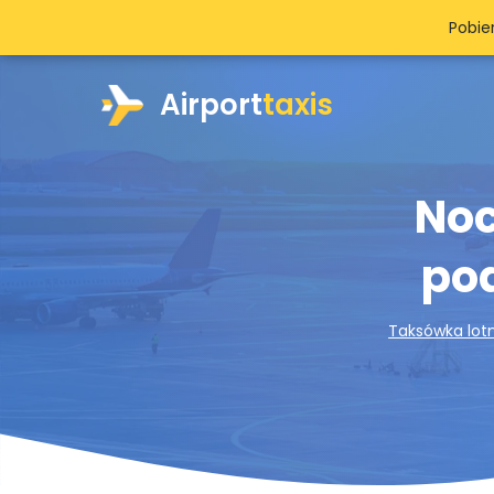
Pobie
Airport
taxis
Noc
pod
Taksówka lot