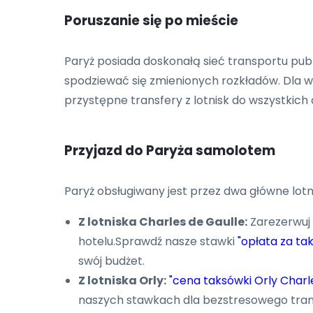
Poruszanie się po mieście
Paryż posiada doskonałą sieć transportu pub
spodziewać się zmienionych rozkładów. Dla wi
przystępne transfery z lotnisk do wszystkich d
Przyjazd do Paryża samolotem
Paryż obsługiwany jest przez dwa główne lotni
Z lotniska Charles de Gaulle:
Zarezerwuj
hotelu.Sprawdź nasze stawki
"opłata za ta
swój budżet.
Z lotniska Orly:
"cena taksówki Orly Charl
naszych stawkach dla bezstresowego tran