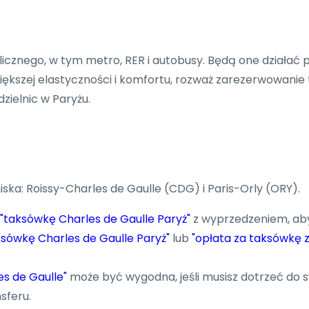
licznego, w tym metro, RER i autobusy. Będą one działać 
ększej elastyczności i komfortu, rozważ zarezerwowanie t
zielnic w Paryżu.
ska: Roissy-Charles de Gaulle (CDG) i Paris-Orly (ORY).
"taksówkę Charles de Gaulle Paryż"
z wyprzedzeniem, aby
ksówkę Charles de Gaulle Paryż"
lub
"opłata za taksówkę z
es de Gaulle"
może być wygodna, jeśli musisz dotrzeć do sw
sferu.