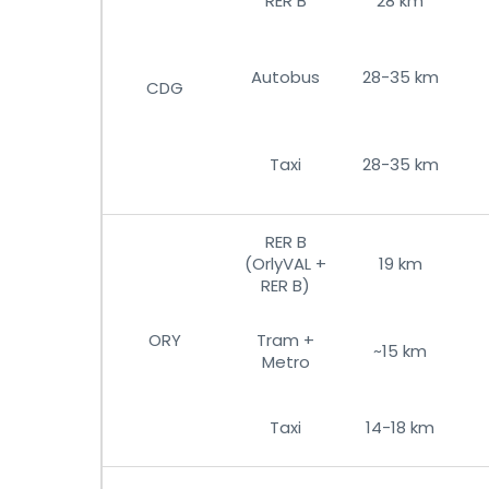
RER B
28 km
Autobus
28-35 km
CDG
Taxi
28-35 km
RER B
(OrlyVAL +
19 km
RER B)
ORY
Tram +
~15 km
Metro
Taxi
14-18 km