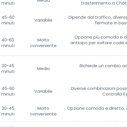
Medio
minuti
trasferimento a Châte
45-60
Dipende dal traffico, diverse
Variabile
minuti
fermate in base
Opzione più comoda e di
40-60
Molto
anticipo per evitare code e
minuti
conveniente
30-45
Richiede un cambio ad 
Medio
minuti
45-60
Diverse combinazioni possi
Variabile
minuti
Controlla il
30-45
Molto
Opzione comoda e diretta, si
minuti
conveniente