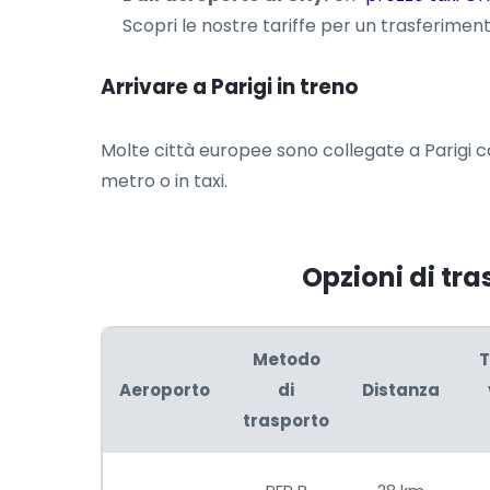
Scopri le nostre tariffe per un trasferimen
Arrivare a Parigi in treno
Molte città europee sono collegate a Parigi co
metro o in taxi.
Opzioni di tra
Metodo
T
Aeroporto
di
Distanza
trasporto