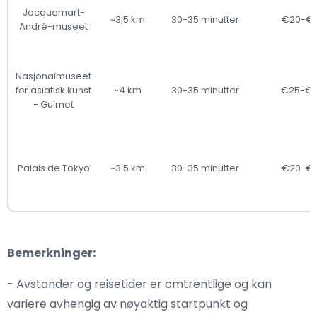
Jacquemart-
~3,5 km
30-35 minutter
€20-€
André-museet
Nasjonalmuseet
for asiatisk kunst
~4 km
30-35 minutter
€25-€
- Guimet
Palais de Tokyo
~3.5 km
30-35 minutter
€20-€
Bemerkninger:
- Avstander og reisetider er omtrentlige og kan
variere avhengig av nøyaktig startpunkt og