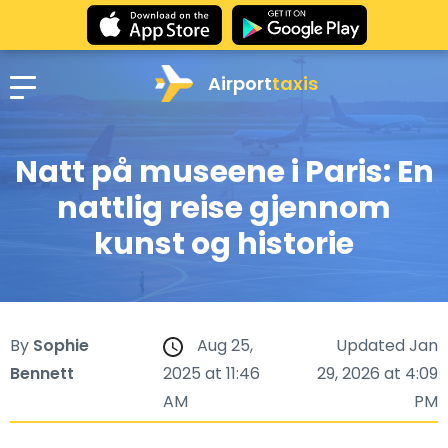
Airport
taxis
Natt på museene i Paris: En
nattlig reise gjennom
kunst og historie
By
Sophie
Aug 25,
Updated Jan
Bennett
2025 at 11:46
29, 2026 at 4:09
AM
PM