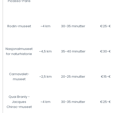
Picasso-Paris
Rodin-museet
~4 km
30-35 minutter
€25-€
Nasjonalmuseet
~4,5 km
35-40 minutter
€30-€
for naturhistorie
Carnavalet-
~2,5 km
20-25 minutter
€15-€
museet
Quai Branly -
Jacques
~4 km
30-35 minutter
€25-€
Chirac-museet