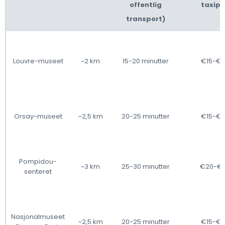
offentlig
taxipr
transport)
Louvre-museet
~2 km
15-20 minutter
€15-€
Orsay-museet
~2,5 km
20-25 minutter
€15-€
Pompidou-
~3 km
25-30 minutter
€20-€
senteret
Nasjonalmuseet
~2,5 km
20-25 minutter
€15-€