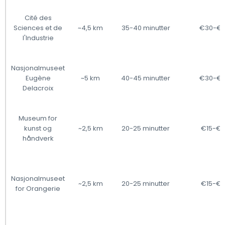
Cité des
Sciences et de
~4,5 km
35-40 minutter
€30-€
l'Industrie
Nasjonalmuseet
Eugène
~5 km
40-45 minutter
€30-€
Delacroix
Museum for
kunst og
~2,5 km
20-25 minutter
€15-€
håndverk
Nasjonalmuseet
~2,5 km
20-25 minutter
€15-€
for Orangerie