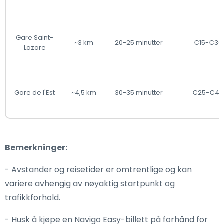
Gare Saint-
~3 km
20-25 minutter
€15-€30
Lazare
Gare de l'Est
~4,5 km
30-35 minutter
€25-€40
Bemerkninger:
- Avstander og reisetider er omtrentlige og kan
variere avhengig av nøyaktig startpunkt og
trafikkforhold.
- Husk å kjøpe en Navigo Easy-billett på forhånd for