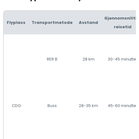
Gjennomsnittli
Flyplass
Transportmetode
Avstand
reisetid
RER B
28 km
30-45 minutter
CDG
Buss
28-35 km
45-60 minutter