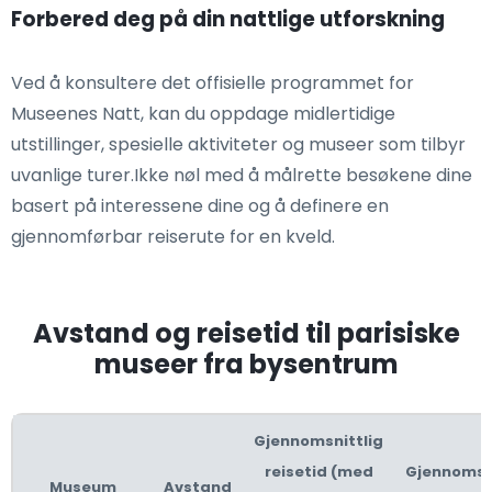
Forbered deg på din nattlige utforskning
Ved å konsultere det offisielle programmet for
Museenes Natt, kan du oppdage midlertidige
utstillinger, spesielle aktiviteter og museer som tilbyr
uvanlige turer.Ikke nøl med å målrette besøkene dine
basert på interessene dine og å definere en
gjennomførbar reiserute for en kveld.
Avstand og reisetid til parisiske
museer fra bysentrum
Gjennomsnittlig
reisetid (med
Gjennomsni
Museum
Avstand