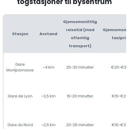
togstasjoner til bysentrum
Gjennomsnittlig
reisetid (med
Gjennomsnit
Stasjon
Avstand
offentlig
taxipris
transport)
Gare
~4 km
25-30 minutter
€20-€35
Montparnasse
Gare de Lyon
~2,5 km
15-20 minutter
€15-€25
Gare du Nord
~2,5 km
20-25 minutter
€15-€30