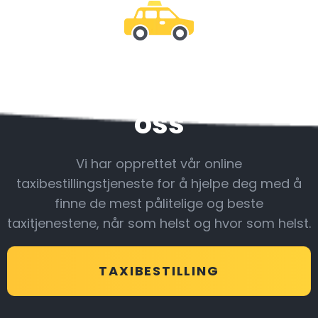
Vær sammen med
oss
Vi har opprettet vår online
taxibestillingstjeneste for å hjelpe deg med å
finne de mest pålitelige og beste
taxitjenestene, når som helst og hvor som helst.
TAXIBESTILLING