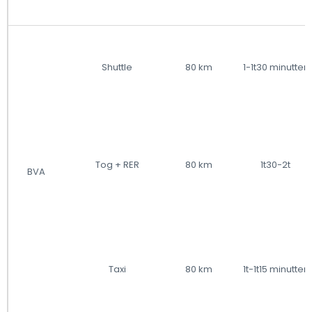
Shuttle
80 km
1-1t30 minutter
Tog + RER
80 km
1t30-2t
BVA
Taxi
80 km
1t-1t15 minutter