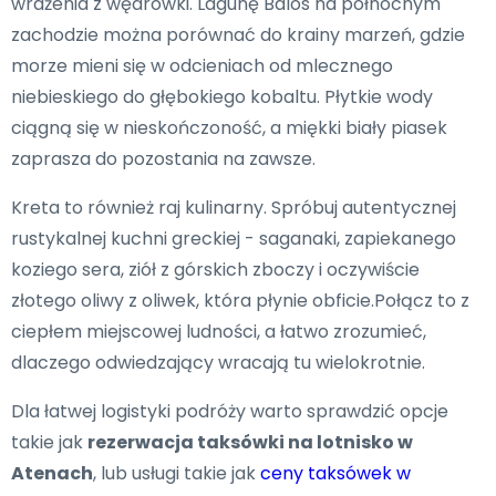
wrażenia z wędrówki. Lagunę Balos na północnym
zachodzie można porównać do krainy marzeń, gdzie
morze mieni się w odcieniach od mlecznego
niebieskiego do głębokiego kobaltu. Płytkie wody
ciągną się w nieskończoność, a miękki biały piasek
zaprasza do pozostania na zawsze.
Kreta to również raj kulinarny. Spróbuj autentycznej
rustykalnej kuchni greckiej - saganaki, zapiekanego
koziego sera, ziół z górskich zboczy i oczywiście
złotego oliwy z oliwek, która płynie obficie.Połącz to z
ciepłem miejscowej ludności, a łatwo zrozumieć,
dlaczego odwiedzający wracają tu wielokrotnie.
Dla łatwej logistyki podróży warto sprawdzić opcje
takie jak
rezerwacja taksówki na lotnisko w
Atenach
, lub usługi takie jak
ceny taksówek w