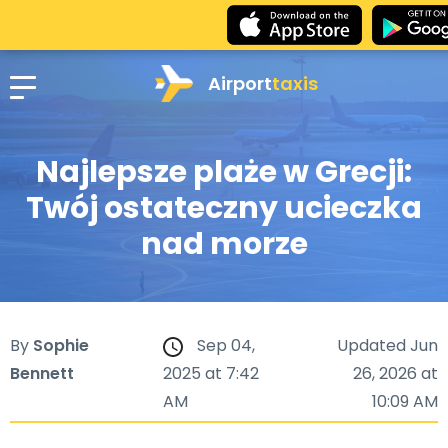
Airport
taxis
Najlepsze plaże w Grecji:
Twój ostateczny ucieczka
nad morze
By
Sophie
Sep 04,
Updated Jun
Bennett
2025 at 7:42
26, 2026 at
AM
10:09 AM