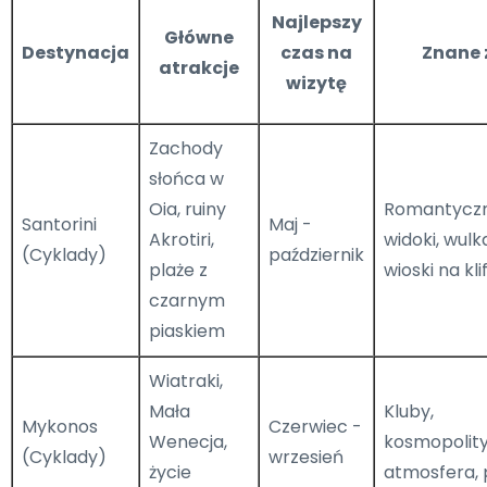
Najlepszy
Główne
Destynacja
czas na
Znane 
atrakcje
wizytę
Zachody
słońca w
Oia, ruiny
Romantycz
Santorini
Maj -
Akrotiri,
widoki, wulk
(Cyklady)
październik
plaże z
wioski na kli
czarnym
piaskiem
Wiatraki,
Mała
Kluby,
Mykonos
Czerwiec -
Wenecja,
kosmopolit
(Cyklady)
wrzesień
życie
atmosfera, 