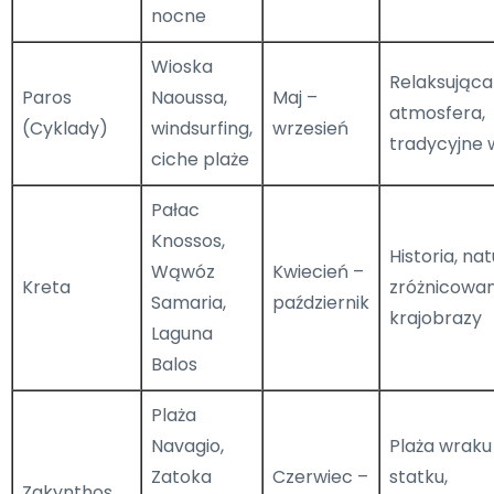
nocne
Wioska
Relaksująca
Paros
Naoussa,
Maj –
atmosfera,
(Cyklady)
windsurfing,
wrzesień
tradycyjne 
ciche plaże
Pałac
Knossos,
Historia, nat
Wąwóz
Kwiecień –
Kreta
zróżnicowa
Samaria,
październik
krajobrazy
Laguna
Balos
Plaża
Navagio,
Plaża wraku
Zatoka
Czerwiec –
statku,
Zakynthos