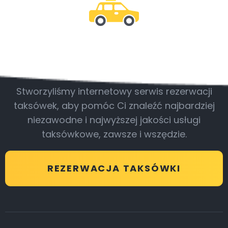
Bądź z nami
Stworzyliśmy internetowy serwis rezerwacji
taksówek, aby pomóc Ci znaleźć najbardziej
niezawodne i najwyższej jakości usługi
taksówkowe, zawsze i wszędzie.
REZERWACJA TAKSÓWKI