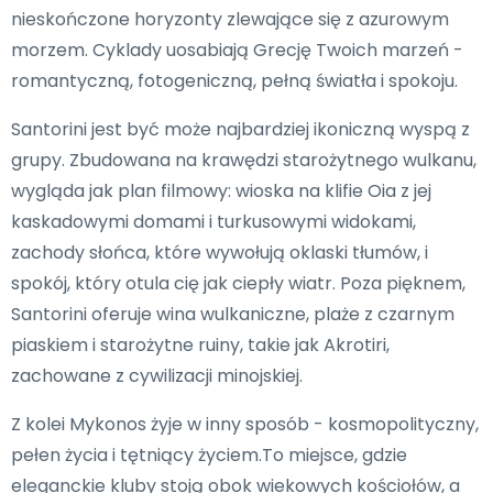
nieskończone horyzonty zlewające się z azurowym
morzem. Cyklady uosabiają Grecję Twoich marzeń -
romantyczną, fotogeniczną, pełną światła i spokoju.
Santorini jest być może najbardziej ikoniczną wyspą z
grupy. Zbudowana na krawędzi starożytnego wulkanu,
wygląda jak plan filmowy: wioska na klifie Oia z jej
kaskadowymi domami i turkusowymi widokami,
zachody słońca, które wywołują oklaski tłumów, i
spokój, który otula cię jak ciepły wiatr. Poza pięknem,
Santorini oferuje wina wulkaniczne, plaże z czarnym
piaskiem i starożytne ruiny, takie jak Akrotiri,
zachowane z cywilizacji minojskiej.
Z kolei Mykonos żyje w inny sposób - kosmopolityczny,
pełen życia i tętniący życiem.To miejsce, gdzie
eleganckie kluby stoją obok wiekowych kościołów, a