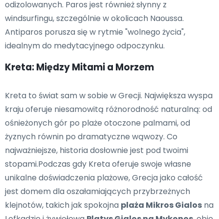
odizolowanych. Paros jest również słynny z
windsurfingu, szczególnie w okolicach Naoussa.
Antiparos porusza się w rytmie "wolnego życia",
idealnym do medytacyjnego odpoczynku.
Kreta: Między Mitami a Morzem
Kreta to świat sam w sobie w Grecji. Największa wyspa
kraju oferuje niesamowitą różnorodność naturalną: od
ośnieżonych gór po plaże otoczone palmami, od
żyznych równin po dramatyczne wąwozy. Co
najważniejsze, historia dosłownie jest pod twoimi
stopami.Podczas gdy Kreta oferuje swoje własne
unikalne doświadczenia plażowe, Grecja jako całość
jest domem dla oszałamiających przybrzeżnych
klejnotów, takich jak spokojna
plaża Mikros Gialos
na
Lefkadzie i żywiołowa
Platys Gialos na Mykonos
, obie