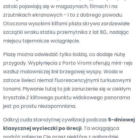
zatoki pojawiają się w magazynach, filmach i na
zrzutnikach ekranowych - i to z dobrego powodu.
Otoczona wysokimi klifami plaża skrywa zardzewiałe
szczątki wraku statku przemytnika z lat 80., nadając
miejscu tajemnicze wciągnięcie.
Plażę można odwiedzić tylko łodzią, co dodaje nutę
przygody. Wypłynięcia z Porto Vromi oferują mini-rejs
wzdłuż malowniczej linii brzegowej wyspy. Woda w
zatoce świeci niemal fluorescencyjnymi turkusowymi
tonami. Pływanie tutaj to jak zanurzenie się w ciekłym
krysztale.Z klifowego punktu widokowego panorama
jest po prostu niezapomniana.
Odkryj cuda starożytnej cywilizacji podczas
5-dniowej
klasycznej wycieczki po Grecji
. Ta wciągająca
podróż zabierze Cię przez niektóre z najbardziej