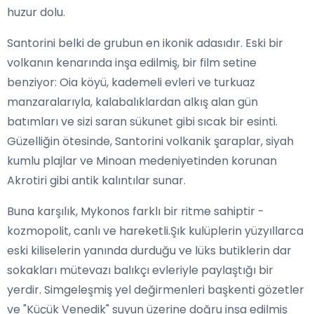
huzur dolu.
Santorini belki de grubun en ikonik adasıdır. Eski bir
volkanın kenarında inşa edilmiş, bir film setine
benziyor: Oia köyü, kademeli evleri ve turkuaz
manzaralarıyla, kalabalıklardan alkış alan gün
batımları ve sizi saran sükunet gibi sıcak bir esinti.
Güzelliğin ötesinde, Santorini volkanik şaraplar, siyah
kumlu plajlar ve Minoan medeniyetinden korunan
Akrotiri gibi antik kalıntılar sunar.
Buna karşılık, Mykonos farklı bir ritme sahiptir -
kozmopolit, canlı ve hareketli.Şık kulüplerin yüzyıllarca
eski kiliselerin yanında durduğu ve lüks butiklerin dar
sokakları mütevazı balıkçı evleriyle paylaştığı bir
yerdir. Simgeleşmiş yel değirmenleri başkenti gözetler
ve "Küçük Venedik" suyun üzerine doğru inşa edilmiş