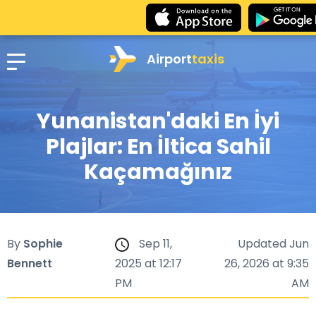
Airport
taxis
Yunanistan'daki En İyi
Plajlar: En İltica Sahil
Kaçamağınız
By
Sophie
Sep 11,
Updated Jun
Bennett
2025 at 12:17
26, 2026 at 9:35
PM
AM