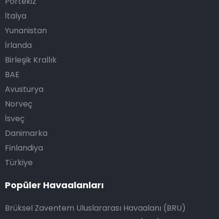
Portekiz
İtalya
Yunanistan
İrlanda
Birleşik Krallık
BAE
Avusturya
Norveç
İsveç
Danimarka
Finlandiya
Türkiye
Popüler Havaalanları
Brüksel Zaventem Uluslararası Havaalanı (BRU)