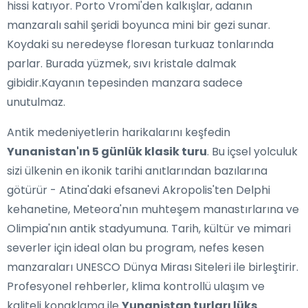
hissi katıyor. Porto Vromi'den kalkışlar, adanın
manzaralı sahil şeridi boyunca mini bir gezi sunar.
Koydaki su neredeyse floresan turkuaz tonlarında
parlar. Burada yüzmek, sıvı kristale dalmak
gibidir.Kayanın tepesinden manzara sadece
unutulmaz.
Antik medeniyetlerin harikalarını keşfedin
Yunanistan'ın 5 günlük klasik turu
. Bu içsel yolculuk
sizi ülkenin en ikonik tarihi anıtlarından bazılarına
götürür - Atina'daki efsanevi Akropolis'ten Delphi
kehanetine, Meteora'nın muhteşem manastırlarına ve
Olimpia'nın antik stadyumuna. Tarih, kültür ve mimari
severler için ideal olan bu program, nefes kesen
manzaraları UNESCO Dünya Mirası Siteleri ile birleştirir.
Profesyonel rehberler, klima kontrollü ulaşım ve
kaliteli konaklama ile
Yunanistan turları lüks