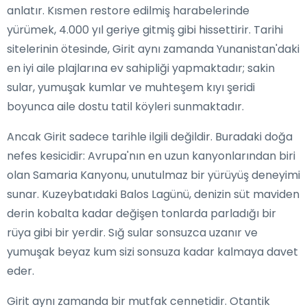
anlatır. Kısmen restore edilmiş harabelerinde
yürümek, 4.000 yıl geriye gitmiş gibi hissettirir. Tarihi
sitelerinin ötesinde, Girit aynı zamanda Yunanistan'daki
en iyi aile plajlarına ev sahipliği yapmaktadır; sakin
sular, yumuşak kumlar ve muhteşem kıyı şeridi
boyunca aile dostu tatil köyleri sunmaktadır.
Ancak Girit sadece tarihle ilgili değildir. Buradaki doğa
nefes kesicidir: Avrupa'nın en uzun kanyonlarından biri
olan Samaria Kanyonu, unutulmaz bir yürüyüş deneyimi
sunar. Kuzeybatıdaki Balos Lagünü, denizin süt maviden
derin kobalta kadar değişen tonlarda parladığı bir
rüya gibi bir yerdir. Sığ sular sonsuzca uzanır ve
yumuşak beyaz kum sizi sonsuza kadar kalmaya davet
eder.
Girit aynı zamanda bir mutfak cennetidir. Otantik