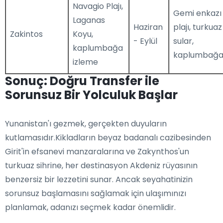
Navagio Plajı,
Gemi enkazı
Laganas
Haziran
plajı, turkuaz
Zakintos
Koyu,
- Eylül
sular,
kaplumbağa
kaplumbağa
izleme
Sonuç: Doğru Transfer ile
Sorunsuz Bir Yolculuk Başlar
Yunanistan'ı gezmek, gerçekten duyuların
kutlamasıdır.Kikladların beyaz badanalı cazibesinden
Girit'in efsanevi manzaralarına ve Zakynthos'un
turkuaz sihrine, her destinasyon Akdeniz rüyasının
benzersiz bir lezzetini sunar. Ancak seyahatinizin
sorunsuz başlamasını sağlamak için ulaşımınızı
planlamak, adanızı seçmek kadar önemlidir.