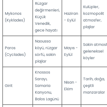
Rüzgar
Kulüpler,
değirmenleri,
Mykonos
Haziran
kozmopolit
Küçük
(Kyklades)
- Eylül
atmosfer,
Venedik,
plajlar
gece hayatı
Naoussa
Sakin atmosf
Paros
köyü, rüzgar
Mayıs -
geleneksel
(Cyclades)
sörfü, sakin
Eylül
köyler
plajlar
Knossos
Sarayı,
Tarih, doğa,
Nisan -
Girit
Samaria
çeşitli
Ekim
Kanyonu,
manzaralar
Balos Lagünü