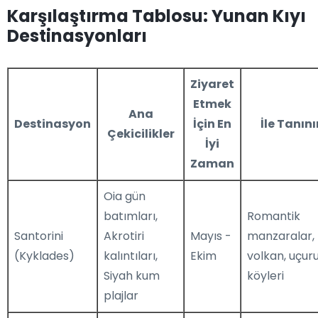
Karşılaştırma Tablosu: Yunan Kıyı
Destinasyonları
Ziyaret
Etmek
Ana
Destinasyon
İçin En
İle Tanını
Çekicilikler
İyi
Zaman
Oia gün
batımları,
Romantik
Santorini
Akrotiri
Mayıs -
manzaralar,
(Kyklades)
kalıntıları,
Ekim
volkan, uçu
Siyah kum
köyleri
plajlar