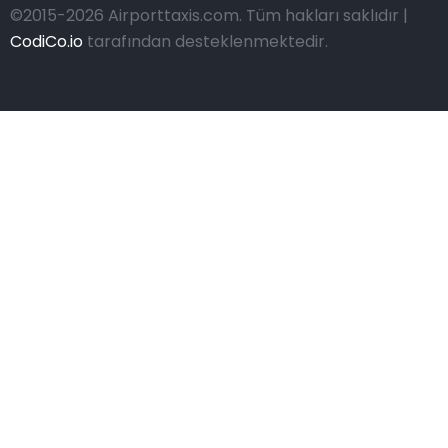
©2015-2026 Airporttaxis.com.
Tüm hakları saklıdır |
CodiCo.io
tarafından desteklenmektedir.