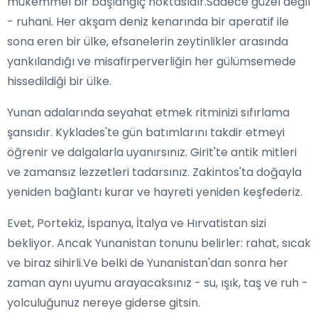
mükemmel bir başlangıç noktasıdır.Sadece güzel değil
- ruhani. Her akşam deniz kenarında bir aperatif ile
sona eren bir ülke, efsanelerin zeytinlikler arasında
yankılandığı ve misafirperverliğin her gülümsemede
hissedildiği bir ülke.
Yunan adalarında seyahat etmek ritminizi sıfırlama
şansıdır. Kyklades'te gün batımlarını takdir etmeyi
öğrenir ve dalgalarla uyanırsınız. Girit'te antik mitleri
ve zamansız lezzetleri tadarsınız. Zakintos'ta doğayla
yeniden bağlantı kurar ve hayreti yeniden keşfederiz.
Evet, Portekiz, İspanya, İtalya ve Hırvatistan sizi
bekliyor. Ancak Yunanistan tonunu belirler: rahat, sıcak
ve biraz sihirli.Ve belki de Yunanistan'dan sonra her
zaman aynı uyumu arayacaksınız - su, ışık, taş ve ruh -
yolculuğunuz nereye giderse gitsin.