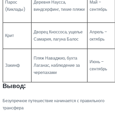
Парос
Деревня Наусса,
Май –
(Киклады)
виндсерфинг, тихие пляжи
сентябрь
Дворец Кноссоса, ущелье
Апрель –
Крит
Самария, лагуна Балос
октябрь
Пляж Наваджио, бухта
Июнь –
Закинф
Лаганас, наблюдение за
сентябрь
черепахами
Вывод:
Безупречное путешествие начинается с правильного
трансфера