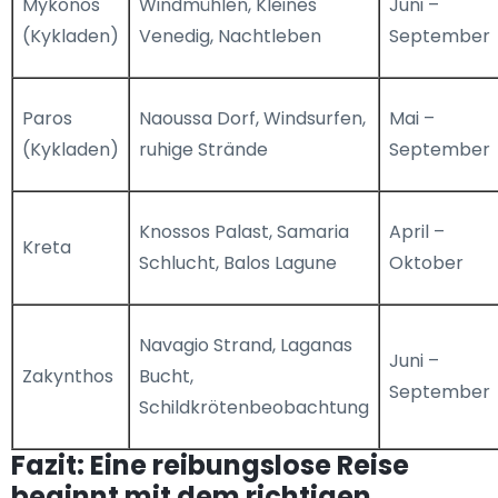
Mykonos
Windmühlen, Kleines
Juni –
(Kykladen)
Venedig, Nachtleben
September
Paros
Naoussa Dorf, Windsurfen,
Mai –
(Kykladen)
ruhige Strände
September
Knossos Palast, Samaria
April –
Kreta
Schlucht, Balos Lagune
Oktober
Navagio Strand, Laganas
Juni –
Zakynthos
Bucht,
September
Schildkrötenbeobachtung
Fazit: Eine reibungslose Reise
beginnt mit dem richtigen