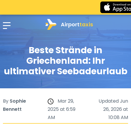
Airport
taxis
Beste Strände in
Griechenland: Ihr
ultimativer Seebadeurlaub
By
Sophie
Mar 29,
Updated Jun
Bennett
2025 at 6:59
26, 2026 at
AM
10:08 AM