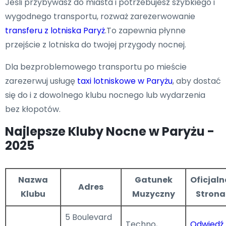
Jeśli przybywasz do miasta i potrzebujesz szybkiego i
wygodnego transportu, rozważ zarezerwowanie
transferu z lotniska Paryż
.To zapewnia płynne
przejście z lotniska do twojej przygody nocnej.
Dla bezproblemowego transportu po mieście
zarezerwuj usługę
taxi lotniskowe w Paryżu
, aby dostać
się do i z dowolnego klubu nocnego lub wydarzenia
bez kłopotów.
Najlepsze Kluby Nocne w Paryżu -
2025
Nazwa
Gatunek
Oficjal
Adres
Klubu
Muzyczny
Strona
5 Boulevard
Techno,
Odwiedź