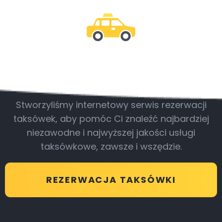
Bądź z nami
Stworzyliśmy internetowy serwis rezerwacji
taksówek, aby pomóc Ci znaleźć najbardziej
niezawodne i najwyższej jakości usługi
taksówkowe, zawsze i wszędzie.
REZERWACJA TAKSÓWKI