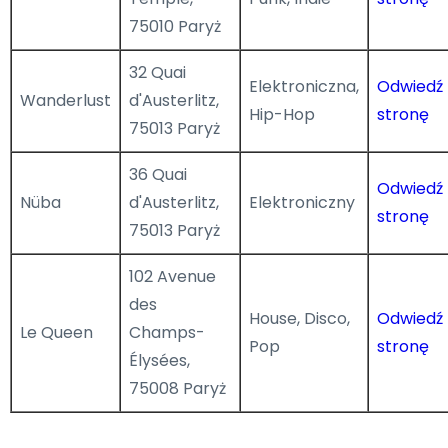
75010 Paryż
32 Quai
Elektroniczna,
Odwiedź
Wanderlust
d'Austerlitz,
Hip-Hop
stronę
75013 Paryż
36 Quai
Odwiedź
Nüba
d'Austerlitz,
Elektroniczny
stronę
75013 Paryż
102 Avenue
des
House, Disco,
Odwiedź
Le Queen
Champs-
Pop
stronę
Élysées,
75008 Paryż