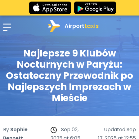
Airport
taxis
Najlepsze 9 Klubów
Nocturnych w Paryżu:
Ostateczny Przewodnik po
Najlepszych Imprezach w
Mieście
By
Sophie
Sep 02,
Updated Sep
Bennett
2025 at 6:05
17, 2025 at 12:55