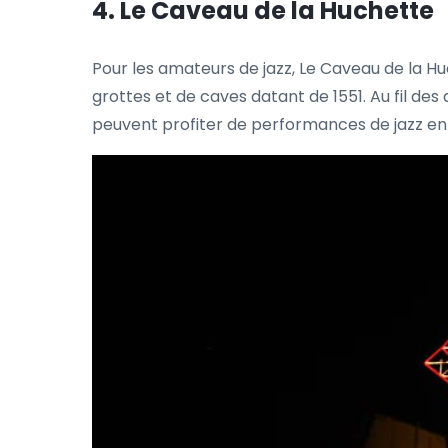
4. Le Caveau de la Huchette
Pour les amateurs de jazz, Le Caveau de la Huc
grottes et de caves datant de 1551. Au fil des an
peuvent profiter de performances de jazz en 