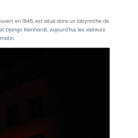
ouvert en 1946, est situé dans un labyrinthe de
 et Django Reinhardt. Aujourd'hui, les visiteurs
matin.