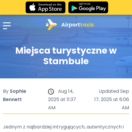
Airport
taxis
Miejsca turystyczne w
Stambule
By
Sophie
Aug 14,
Updated Sep
Bennett
2025 at 11:37
17, 2025 at 6:06
AM
AM
Jednym z najbardziej intrygujących, autentycznych i