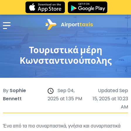
Airport
taxis
Τουριστικά μέρη
Κωνσταντινούπολης
By
Sophie
Sep 04,
Updated Sep
Bennett
2025 at 1:35 PM
15, 2025 at 10:23
AM
Ένα από τα πιο συναρπαστικά, γνήσια και συναρπαστικά