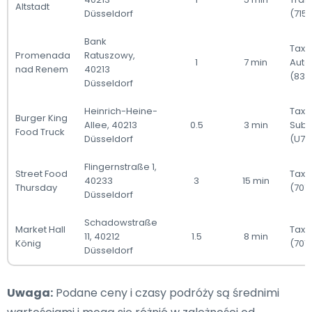
Altstadt
Düsseldorf
(715)
Bank
Taxi 
Promenada
Ratuszowy,
1
7 min
Auto
nad Renem
40213
(835
Düsseldorf
Heinrich-Heine-
Taxi 
Burger King
Allee, 40213
0.5
3 min
Sub
Food Truck
Düsseldorf
(U78
Flingernstraße 1,
Street Food
Taxi
40233
3
15 min
Thursday
(707
Düsseldorf
Schadowstraße
Market Hall
Taxi
11, 40212
1.5
8 min
König
(701)
Düsseldorf
Uwaga:
Podane ceny i czasy podróży są średnimi