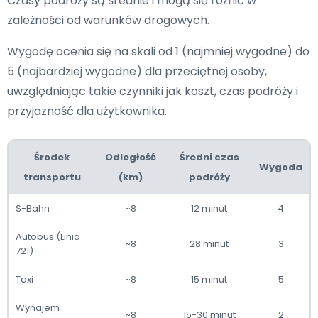
Czasy podróży są średnie i mogą się różnić w
zależności od warunków drogowych.
Wygodę ocenia się na skali od 1 (najmniej wygodne) do
5 (najbardziej wygodne) dla przeciętnej osoby,
uwzględniając takie czynniki jak koszt, czas podróży i
przyjazność dla użytkownika.
Środek
Odległość
Średni czas
Wygoda
transportu
(km)
podróży
S-Bahn
~8
12 minut
4
Autobus (Linia
~8
28 minut
3
721)
Taxi
~8
15 minut
5
Wynajem
~8
15-30 minut
2