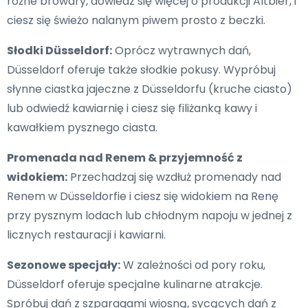
różne browary, dowiedz się więcej o produkcji Altbier, i
ciesz się świeżo nalanym piwem prosto z beczki.
Słodki Düsseldorf:
Oprócz wytrawnych dań,
Düsseldorf oferuje także słodkie pokusy. Wypróbuj
słynne ciastka jajeczne z Düsseldorfu (kruche ciasto)
lub odwiedź kawiarnię i ciesz się filiżanką kawy i
kawałkiem pysznego ciasta.
Promenada nad Renem & przyjemność z
widokiem:
Przechadzaj się wzdłuż promenady nad
Renem w Düsseldorfie i ciesz się widokiem na Renę
przy pysznym lodach lub chłodnym napoju w jednej z
licznych restauracji i kawiarni.
Sezonowe specjały:
W zależności od pory roku,
Düsseldorf oferuje specjalne kulinarne atrakcje.
Spróbuj dań z szparagami wiosną, sycących dań z