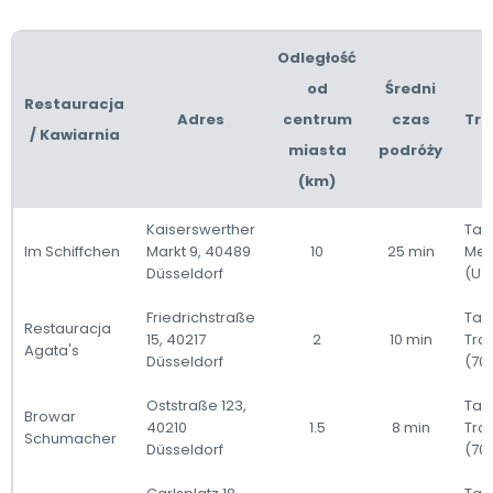
Odległość
od
Średni
Restauracja
Adres
centrum
czas
Tra
/ Kawiarnia
miasta
podróży
(km)
Kaiserswerther
Taxi
Im Schiffchen
Markt 9, 40489
10
25 min
Met
Düsseldorf
(U7
Friedrichstraße
Taxi
Restauracja
15, 40217
2
10 min
Tra
Agata's
Düsseldorf
(70
Oststraße 123,
Taxi
Browar
40210
1.5
8 min
Tra
Schumacher
Düsseldorf
(70