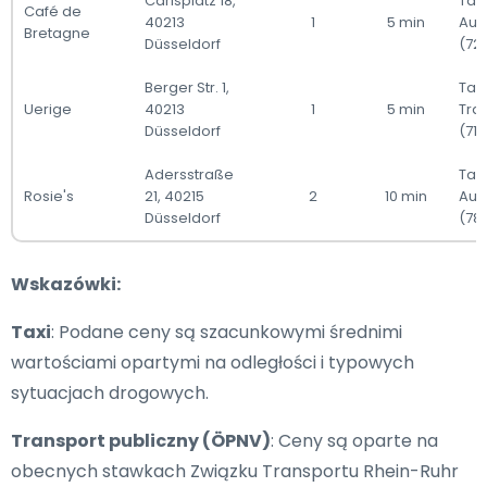
Carlsplatz 18,
Taxi
Café de
40213
1
5 min
Aut
Bretagne
Düsseldorf
(72
Berger Str. 1,
Taxi
Uerige
40213
1
5 min
Tra
Düsseldorf
(715
Adersstraße
Taxi
Rosie's
21, 40215
2
10 min
Aut
Düsseldorf
(78
Wskazówki:
Taxi
: Podane ceny są szacunkowymi średnimi
wartościami opartymi na odległości i typowych
sytuacjach drogowych.
Transport publiczny (ÖPNV)
: Ceny są oparte na
obecnych stawkach Związku Transportu Rhein-Ruhr