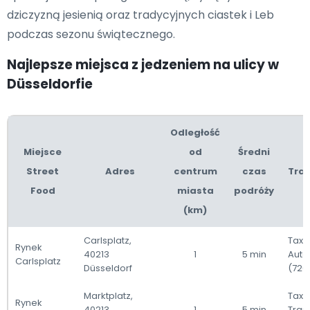
dziczyzną jesienią oraz tradycyjnych ciastek i Leb
podczas sezonu świątecznego.
Najlepsze miejsca z jedzeniem na ulicy w
Düsseldorfie
Odległość
Miejsce
od
Średni
Street
Adres
centrum
czas
Tra
Food
miasta
podróży
(km)
Carlsplatz,
Taxi 
Rynek
40213
1
5 min
Auto
Carlsplatz
Düsseldorf
(726
Marktplatz,
Taxi 
Rynek
40213
1
5 min
Tra