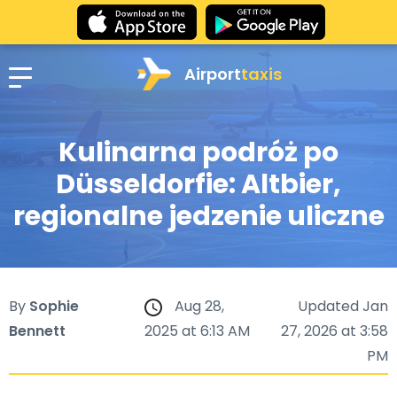
Airport
taxis
Kulinarna podróż po
Düsseldorfie: Altbier,
regionalne jedzenie uliczne
By
Sophie
Aug 28,
Updated Jan
Bennett
2025 at 6:13 AM
27, 2026 at 3:58
PM