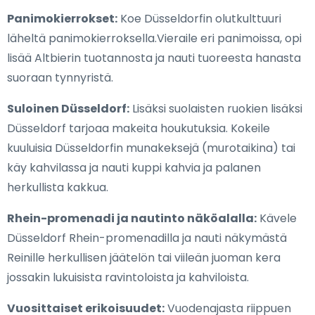
Panimokierrokset:
Koe Düsseldorfin olutkulttuuri
läheltä panimokierroksella.Vieraile eri panimoissa, opi
lisää Altbierin tuotannosta ja nauti tuoreesta hanasta
suoraan tynnyristä.
Suloinen Düsseldorf:
Lisäksi suolaisten ruokien lisäksi
Düsseldorf tarjoaa makeita houkutuksia. Kokeile
kuuluisia Düsseldorfin munakeksejä (murotaikina) tai
käy kahvilassa ja nauti kuppi kahvia ja palanen
herkullista kakkua.
Rhein-promenadi ja nautinto näköalalla:
Kävele
Düsseldorf Rhein-promenadilla ja nauti näkymästä
Reinille herkullisen jäätelön tai viileän juoman kera
jossakin lukuisista ravintoloista ja kahviloista.
Vuosittaiset erikoisuudet:
Vuodenajasta riippuen