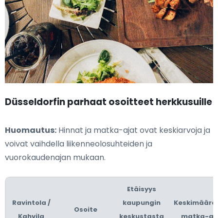
Düsseldorfin parhaat osoitteet herkkusuille
Huomautus:
Hinnat ja matka-ajat ovat keskiarvoja ja
voivat vaihdella liikenneolosuhteiden ja
vuorokaudenajan mukaan.
Etäisyys
Ravintola /
kaupungin
Keskimäärä
Osoite
Kahvila
keskustasta
matka-ai