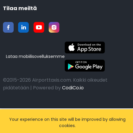
Tilaa meiltä
Lataa mobiilisovelluksemme
©2015-2026 Airporttaxis.com.
Kaikki oikeudet
pidätetään | Powered by
CodiCo.io
Your experience on this site will be improved by allowing
cookies.