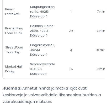
Kaupungintalon
Reinin
ranta, 40213
1
7 min
rantakatu
Düsseldorf
Heinrich-Heine-
Burger King
Allee, 40213
0.5
3 min
Food Truck
Düsseldorf
Flingernstraße 1,
Street Food
40233
3
15 min
Thursday
Düsseldorf
Schadowstraße
Market Hall
11, 40212
1.5
8 min
König
Düsseldorf
Huomaa:
Annetut hinnat ja matka-ajat ovat
keskiarvoja ja voivat vaihdella liikenneolosuhteiden ja
vuorokaudenajan mukaan.