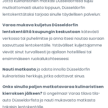
Jotta kulinaristinen matkasi Düsseldorfissa sujuu
mutkattomasti alusta loppuun, Düsseldorfin
lentokenttätaksi tarjoaa sinulle täydellisen palvelun:
Varaa mukava kuljetus Düsseldorfin
lentokentältä kaupungin keskustaan
kätevästi
verkossa tai puhelimitse ja anna itsesi noutaa suoraan
saavuttuasi lentokentälle. Ystävälliset kuljettajamme
vievät sinut turvallisesti ja ajallaan hotellillesi tai
ensimmäiseen ruokailukohteeseesi.
Nauti matkasta
ja odota innolla Düsseldorfin
kulinaristisia herkkuja, jotka odottavat sinua.
Onko sinulla paljon matkatavaraa kulinaristisen
kierroksen jälkeen?
Ei ongelmaa! Varaa tilava tila-
auto Düsseldorfista ja nauti mukavasta matkasta
takaisin lentokentälle.