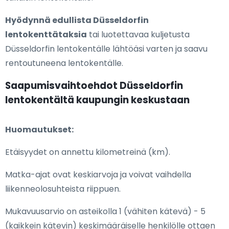
Hyödynnä edullista Düsseldorfin
lentokenttätaksia
tai luotettavaa kuljetusta
Düsseldorfin lentokentälle lähtöäsi varten ja saavu
rentoutuneena lentokentälle.
Saapumisvaihtoehdot Düsseldorfin
lentokentältä kaupungin keskustaan
Huomautukset:
Etäisyydet on annettu kilometreinä (km).
Matka-ajat ovat keskiarvoja ja voivat vaihdella
liikenneolosuhteista riippuen.
Mukavuusarvio on asteikolla 1 (vähiten kätevä) - 5
(kaikkein kätevin) keskimääräiselle henkilölle ottaen