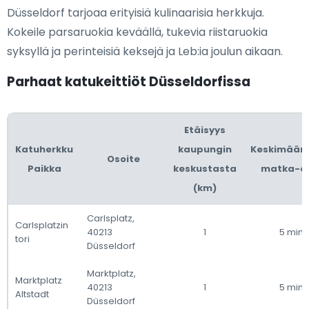
Düsseldorf tarjoaa erityisiä kulinaarisia herkkuja.
Kokeile parsaruokia keväällä, tukevia riistaruokia
syksyllä ja perinteisiä keksejä ja Leb:ia joulun aikaan.
Parhaat katukeittiöt Düsseldorfissa
Etäisyys
Katuherkku
kaupungin
Keskimäärä
Osoite
Paikka
keskustasta
matka-a
(km)
Carlsplatz,
Carlsplatzin
40213
1
5 min
tori
Düsseldorf
Marktplatz,
Marktplatz
40213
1
5 min
Altstadt
Düsseldorf