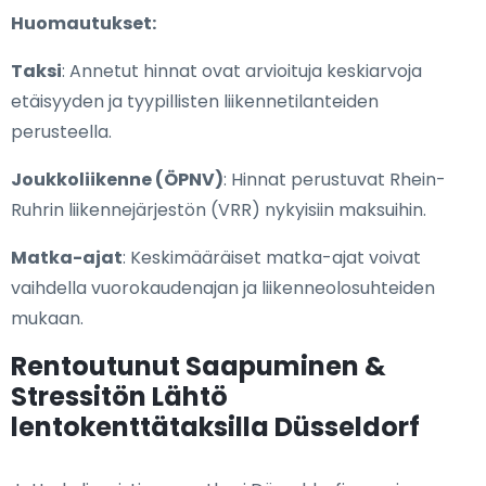
Huomautukset:
Taksi
: Annetut hinnat ovat arvioituja keskiarvoja
etäisyyden ja tyypillisten liikennetilanteiden
perusteella.
Joukkoliikenne (ÖPNV)
: Hinnat perustuvat Rhein-
Ruhrin liikennejärjestön (VRR) nykyisiin maksuihin.
Matka-ajat
: Keskimääräiset matka-ajat voivat
vaihdella vuorokaudenajan ja liikenneolosuhteiden
mukaan.
Rentoutunut Saapuminen &
Stressitön Lähtö
lentokenttätaksilla Düsseldorf