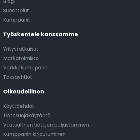
Blogi
Suosittelut
Kumppanit
Työskentele kanssamme
Yritysratkaisut
Matkatoimisto
Verkkokumppanit
Taksayhtiöt
Oikeudellinen
Käyttöehdot
Tietosuojakäytäntö
Vastuullinen tietojen paljastaminen
Kumppanin kirjautuminen