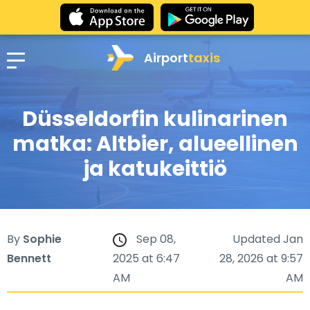
Airport
taxis
Düsseldorfin kulinarinen
matka: Altbier, alueellinen
ja katukeittiö
By
Sophie
Sep 08,
Updated Jan
Bennett
2025 at 6:47
28, 2026 at 9:57
AM
AM