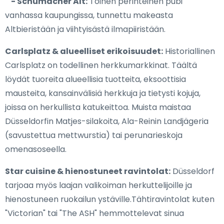
- Schumacher Alt:
Toinen perinteinen pubi
vanhassa kaupungissa, tunnettu makeasta
Altbieristään ja viihtyisästä ilmapiiristään.
Carlsplatz & alueelliset erikoisuudet:
Historiallinen
Carlsplatz on todellinen herkkumarkkinat. Täältä
löydät tuoreita alueellisia tuotteita, eksoottisia
mausteita, kansainvälisiä herkkuja ja tietysti kojuja,
joissa on herkullista katukeittoa. Muista maistaa
Düsseldorfin Matjes-silakoita, Ala-Reinin Landjägeria
(savustettua mettwurstia) tai perunarieskoja
omenasoseella.
Star cuisine & hienostuneet ravintolat:
Düsseldorf
tarjoaa myös laajan valikoiman herkuttelijoille ja
hienostuneen ruokailun ystäville.Tähtiravintolat kuten
"Victorian" tai "The ASH" hemmottelevat sinua