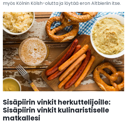
myös Kölnin Kölsh-olutta ja löytää eron Altbieriin itse.
Sisäpiirin vinkit herkuttelijoille:
Sisäpiirin vinkit kulinaristiselle
matkallesi