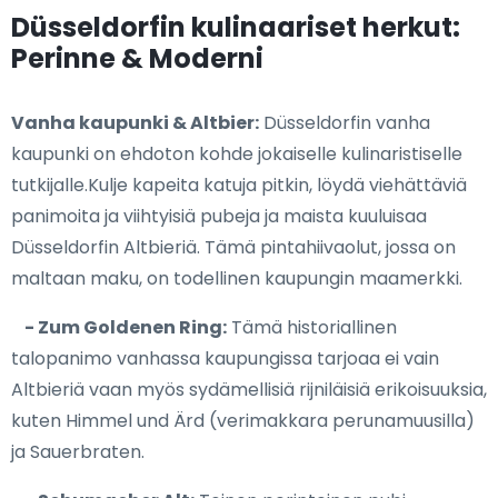
Düsseldorfin kulinaariset herkut:
Perinne & Moderni
Vanha kaupunki & Altbier:
Düsseldorfin vanha
kaupunki on ehdoton kohde jokaiselle kulinaristiselle
tutkijalle.Kulje kapeita katuja pitkin, löydä viehättäviä
panimoita ja viihtyisiä pubeja ja maista kuuluisaa
Düsseldorfin Altbieriä. Tämä pintahiivaolut, jossa on
maltaan maku, on todellinen kaupungin maamerkki.
- Zum Goldenen Ring:
Tämä historiallinen
talopanimo vanhassa kaupungissa tarjoaa ei vain
Altbieriä vaan myös sydämellisiä rijniläisiä erikoisuuksia,
kuten Himmel und Ärd (verimakkara perunamuusilla)
ja Sauerbraten.