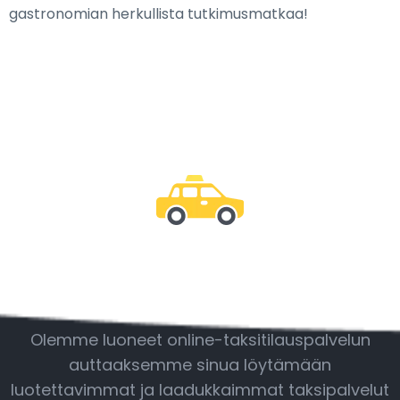
gastronomian herkullista tutkimusmatkaa!
Ole mukana
Olemme luoneet online-taksitilauspalvelun
auttaaksemme sinua löytämään
luotettavimmat ja laadukkaimmat taksipalvelut