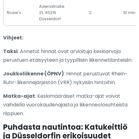
Adersstraße
Rosie's
21, 40215
2
10 min
Düsseldorf
Vihjeet:
Taksi
: Annetut hinnat ovat arvioituja keskiarvoja
perustuen etäisyyteen ja tyypillisiin liikennetilanteisiin.
Joukkoliikenne (ÖPNV)
: Hinnat perustuvat Rhein-
Ruhr-liikennejärjestön (VRR) nykyisiin hintoihin.
Matka-ajat
: Keskimääräiset matka-ajat voivat
vaihdella vuorokaudenajasta ja liikenneolosuhteista
riippuen.
Puhdasta nautintoa: Katukeittiö
ja Düsseldorfin erikoisuudet