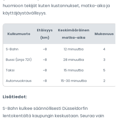
huomioon tekijät kuten kustannukset, matka-aika ja
käyttäjäystävällisyys.
Etäisyys
Keskimääräinen
Kulkumuoto
Mukavuus
(km)
matka-aika
S-Bahn
~8
12 minuuttia
4
Bussi (Linja 721)
~8
28 minuuttia
3
Taksi
~8
15 minuuttia
5
Autonvuokraus
~8
15-30 minuuttia
2
Lisätiedot:
S-Bahn kulkee säännöllisesti Düsseldorfin
lentokentältä kaupungin keskustaan. Seuraa vain