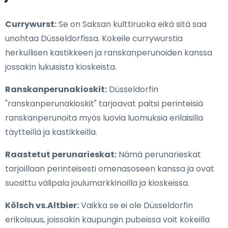
Currywurst:
Se on Saksan kulttiruoka eikä sitä saa
unohtaa Düsseldorfissa. Kokeile currywurstia
herkullisen kastikkeen ja ranskanperunoiden kanssa
jossakin lukuisista kioskeista.
Ranskanperunakioskit:
Düsseldorfin
"ranskanperunakioskit" tarjoavat paitsi perinteisiä
ranskanperunoita myös luovia luomuksia erilaisilla
täytteillä ja kastikkeilla.
Raastetut perunarieskat:
Nämä perunarieskat
tarjoillaan perinteisesti omenasoseen kanssa ja ovat
suosittu välipala joulumarkkinoilla ja kioskeissa.
Kölsch vs.Altbier:
Vaikka se ei ole Düsseldorfin
erikoisuus, joissakin kaupungin pubeissa voit kokeilla