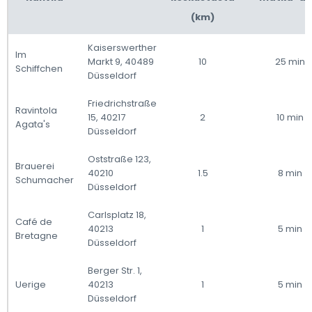
(km)
Kaiserswerther
Im
Markt 9, 40489
10
25 min
Schiffchen
Düsseldorf
Friedrichstraße
Ravintola
15, 40217
2
10 min
Agata's
Düsseldorf
Oststraße 123,
Brauerei
40210
1.5
8 min
Schumacher
Düsseldorf
Carlsplatz 18,
Café de
40213
1
5 min
Bretagne
Düsseldorf
Berger Str. 1,
Uerige
40213
1
5 min
Düsseldorf