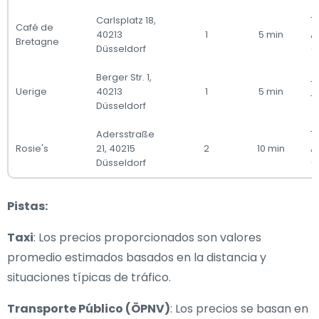
Carlsplatz 18,
Ta
Café de
40213
1
5 min
A
Bretagne
Düsseldorf
(
Berger Str. 1,
Ta
Uerige
40213
1
5 min
T
Düsseldorf
Adersstraße
Ta
Rosie's
21, 40215
2
10 min
A
Düsseldorf
(
Pistas:
Taxi
: Los precios proporcionados son valores
promedio estimados basados en la distancia y
situaciones típicas de tráfico.
Transporte Público (ÖPNV)
: Los precios se basan en