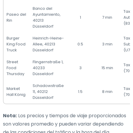
Banco del
Taxi 
Paseo del
Ayuntamiento,
1
7 min
Auto
Rin
40213
(835
Düsseldorf
Burger
Heinrich-Heine-
Taxi 
King Food
Allee, 40213
0.5
3 min
Sub
Truck
Düsseldorf
(U78
Street
Flingernstraße 1,
Taxi
Food
40233
3
15 min
(707
Thursday
Düsseldorf
Schadowstraße
Market
Taxi
11, 40212
1.5
8 min
Hall König
(701)
Düsseldorf
Nota:
Los precios y tiempos de viaje proporcionados
son valores promedio y pueden variar dependiendo
de las condiciones del tráfico y la hora del día.