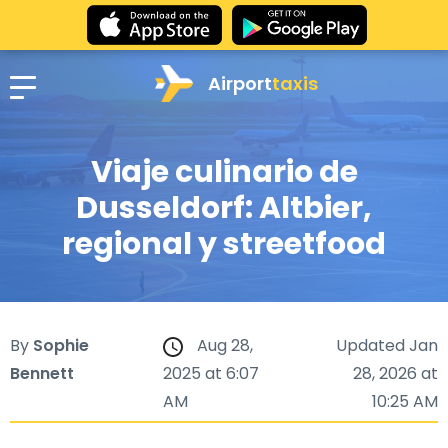
Airport
taxis
Viaje culinario de
Dusseldorf: Altbier,
regional y streetfood
By
Sophie
Aug 28,
Updated Jan
Bennett
2025 at 6:07
28, 2026 at
AM
10:25 AM