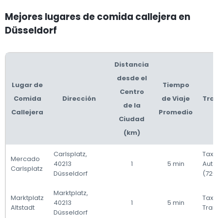
Mejores lugares de comida callejera en
Düsseldorf
Distancia
desde el
Lugar de
Tiempo
Centro
Comida
Dirección
de Viaje
Tra
de la
Callejera
Promedio
Ciudad
(km)
Carlsplatz,
Taxi 
Mercado
40213
1
5 min
Auto
Carlsplatz
Düsseldorf
(726
Marktplatz,
Marktplatz
Taxi 
40213
1
5 min
Altstadt
Tranv
Düsseldorf