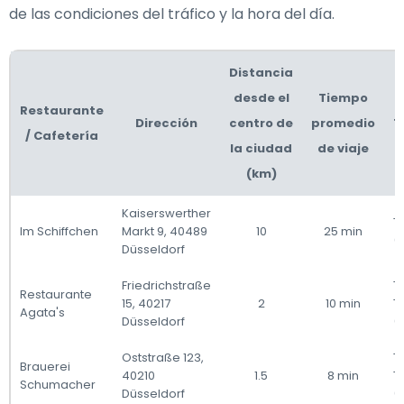
de las condiciones del tráfico y la hora del día.
Distancia
desde el
Tiempo
Restaurante
Dirección
centro de
promedio
T
/ Cafetería
la ciudad
de viaje
(km)
Kaiserswerther
T
Im Schiffchen
Markt 9, 40489
10
25 min
(
Düsseldorf
Friedrichstraße
Ta
Restaurante
15, 40217
2
10 min
T
Agata's
Düsseldorf
(
Oststraße 123,
Ta
Brauerei
40210
1.5
8 min
T
Schumacher
Düsseldorf
(