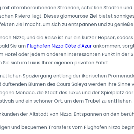
mit atemberaubenden Stränden, schicken Städten und lux
schen Riviera liegt. Dieses glamouröse Ziel bietet sonnig
ekten Ziel macht, um sich zu entspannen und zu genieße
nach Nizza, und die Reise ist nur ein kurzer Hopser, sodas
obald Sie am
Flughafen Nizza Côte d'Azur
ankommen, sorgt 
rem Hotel oder jedem anderen interessanten Punkt in der S
Sie sich im Luxus Ihrer eigenen privaten Fahrt.
gemütlichen Spaziergang entlang der ikonischen Promenad
nd duftenden Blumen des Cours Saleya werden Ihre Sinne v
legene Monaco, die Stadt des Luxus und der Spielplatz d
ivals und ein schöner Ort, um dem Trubel zu entfliehen.
Erkunden der Altstadt von Nizza, Entspannen an den ber
sigen und bequemen Transfers vom Flughafen Nizza beginn