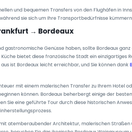
nellen und bequemen Transfers von den Flughäfen in Inns
, während sie sich um Ihre Transportbedürfnisse kümmern
Frankfurt → Bordeaux
nd gastronomische Genüsse haben, sollte Bordeaux ganz o
 Küche bietet diese französische Stadt ein einzigartiges 
aus ist Bordeaux leicht erreichbar, und Sie können dank
benteuer mit einem malerischen Transfer zu Ihrem Hotel o
 beginnen können. Bordeaux beherbergt einige der beste
n Sie eine geführte Tour durch diese historischen Anwese
inherstellungsprozess.
t, mit atemberaubender Architektur, malerischen Straßen 
rse, besuchen Sie das ikonische Bordeaux Weinmuseum un