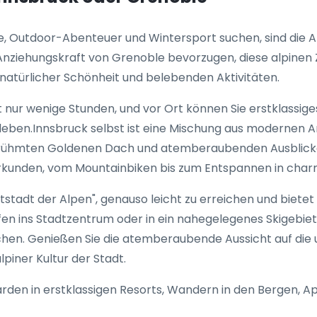
e, Outdoor-Abenteuer und Wintersport suchen, sind die A
Anziehungskraft von Grenoble bevorzugen, diese alpinen Z
 natürlicher Schönheit und belebenden Aktivitäten.
t nur wenige Stunden, und vor Ort können Sie erstklassi
rleben.Innsbruck selbst ist eine Mischung aus moderne
 berühmten Goldenen Dach und atemberaubenden Ausblick
 zu erkunden, vom Mountainbiken bis zum Entspannen in cha
ptstadt der Alpen", genauso leicht zu erreichen und biete
fen ins Stadtzentrum oder in ein nahegelegenes Skigebie
uchen. Genießen Sie die atemberaubende Aussicht auf die 
piner Kultur der Stadt.
den in erstklassigen Resorts, Wandern in den Bergen, Ap