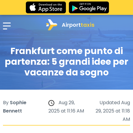
Airport
taxis
Frankfurt come punto di
partenza: 5 grandi idee per
vacanze da sogno
By
Sophie
Aug 29,
Updated Aug
Bennett
2025 at 11:16 AM
29, 2025 at 11:18
AM