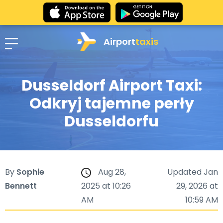
Airport
taxis
Dusseldorf Airport Taxi:
Odkryj tajemne perły
Dusseldorfu
By
Sophie
Aug 28,
Updated Jan
Bennett
2025 at 10:26
29, 2026 at
AM
10:59 AM