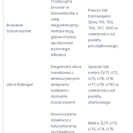
Tradycyjna
browar w
Pieszo lub
Düsseldorfie z
tramwajem
salą
(linia 701, 703,
Brauerei
degustacyjną i
705, 707, 709) w
~
Schumacher
restauracją,
zależności od
gdzie można
punktu
spróbować
początkowego
pysznego
Altbiera.
Elegancka ulica
Spacer lub
handlowa z
metro (U71, U72,
ekskluzywnymi
U73, U75, U76,
Ulica Ratinger
sklepami,
U77, U78, U79) w
~
butikami i
zależności od
domami
punktu
towarowymi.
startowego
Nowoczesna
dzielnica z
Metro (U71, U72,
futurystyczną
U73, U74, U75,
architekturą,