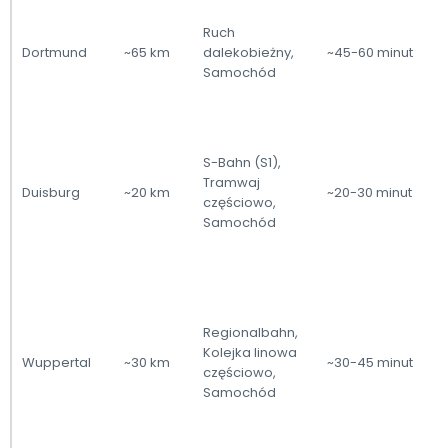
Ś
Ruch
Dortmund
~65 km
dalekobieżny,
~45-60 minut
k
Samochód
n
c
S-Bahn (S1),
Tramwaj
p
Duisburg
~20 km
~20-30 minut
częściowo,
S
Samochód
Ś
Regionalbahn,
k
Kolejka linowa
Wuppertal
~30 km
~30-45 minut
o
częściowo,
k
Samochód