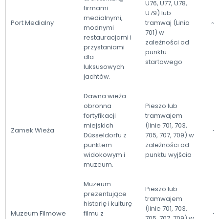
U76, U77, U78,
firmami
U79) lub
medialnymi,
Port Medialny
tramwaj (Linia
~2
modnymi
701) w
restauracjami i
zależności od
przystaniami
punktu
dla
startowego
luksusowych
jachtów.
Dawna wieża
obronna
Pieszo lub
fortyfikacji
tramwajem
miejskich
(linie 701, 703,
Zamek Wieża
~
Düsseldorfu z
705, 707, 709) w
punktem
zależności od
widokowym i
punktu wyjścia
muzeum.
Muzeum
Pieszo lub
prezentujące
tramwajem
historię i kulturę
(linie 701, 703,
Muzeum Filmowe
filmu z
~
705, 707, 709) w