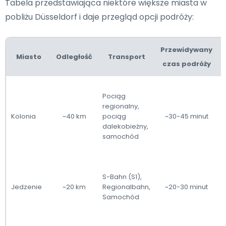
Tabela przedstawiająca niektóre większe miasta w
pobliżu Düsseldorf i daje przegląd opcji podróży:
Przewidywany
Miasto
Odległość
Transport
czas podróży
Pociąg
regionalny,
Kolonia
~40 km
pociąg
~30-45 minut
k
dalekobieżny,
samochód
p
a
S-Bahn (S1),
s
Jedzenie
~20 km
Regionalbahn,
~20-30 minut
p
Samochód
S