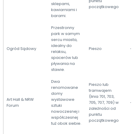
punktu
sklepami,
początkowego
kawiarniami i
barami.
Przestronny
park w samym
sercu miasta,
idealny do
Ogród Sądowy
Pieszo
~
relaksu,
spacerów lub
pływania na
stawie.
Dwa
Pieszo lub
renomowane
tramwajem
domy
(linia 701, 703,
Art Hall & NRW
wystawowe
705, 707, 709) w
~
Forum
sztuki
zależności od
nowoczesnej i
punktu
współczesnej
początkowego
tuż obok siebie.