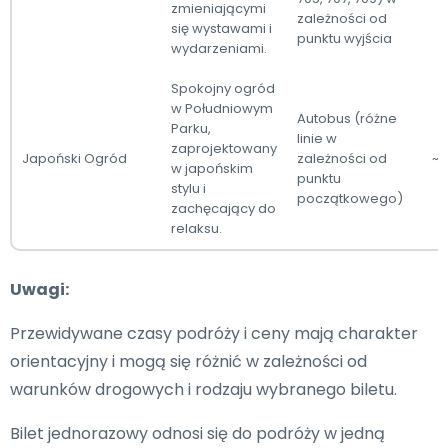
zmieniającymi
zależności od
się wystawami i
punktu wyjścia
wydarzeniami.
Spokojny ogród
w Południowym
Autobus (różne
Parku,
linie w
zaprojektowany
Japoński Ogród
zależności od
~4
w japońskim
punktu
stylu i
początkowego)
zachęcający do
relaksu.
Uwagi:
Przewidywane czasy podróży i ceny mają charakter
orientacyjny i mogą się różnić w zależności od
warunków drogowych i rodzaju wybranego biletu.
Bilet jednorazowy odnosi się do podróży w jedną