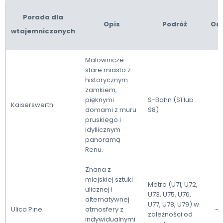
Porada dla
Opis
Podróż
Odl
wtajemniczonych
Malownicze
stare miasto z
historycznym
zamkiem,
pięknymi
S-Bahn (S1 lub
Kaiserswerth
~
domami z muru
S8)
pruskiego i
idyllicznym
panoramą
Renu.
Znana z
miejskiej sztuki
Metro (U71, U72,
ulicznej i
U73, U75, U76,
alternatywnej
U77, U78, U79) w
Ulica Pine
atmosfery z
~2
zależności od
indywidualnymi