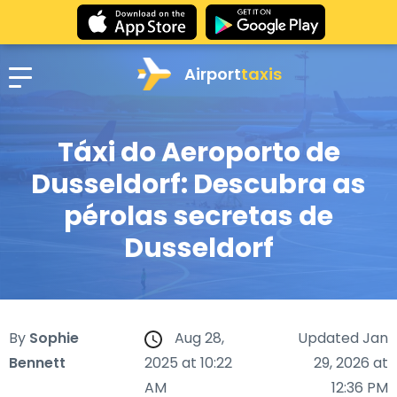
Airport
taxis
Táxi do Aeroporto de
Dusseldorf: Descubra as
pérolas secretas de
Dusseldorf
By
Sophie
Aug 28,
Updated Jan
Bennett
2025 at 10:22
29, 2026 at
AM
12:36 PM