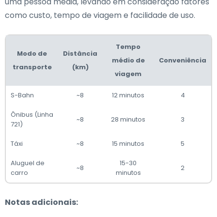
uma pessoa média, levando em consideração fatores
como custo, tempo de viagem e facilidade de uso.
Tempo
Modo de
Distância
médio de
Conveniência
transporte
(km)
viagem
S-Bahn
~8
12 minutos
4
Ônibus (Linha
~8
28 minutos
3
721)
Táxi
~8
15 minutos
5
Aluguel de
15-30
~8
2
carro
minutos
Notas adicionais: