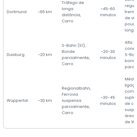
Tráfego de
regul
longa
~45-60
Dortmund
~65 km
trem,
distância,
minutos
de vi
Carro
pouco
longo
Alta -
S-Bahn (S1),
cone
Bonde
~20-30
Duisburg
~20 km
S-Bah
parcialmente,
minutos
bond
Carro
parci
Médio
ligaç
Regionalbahn,
combo
Ferrovia
~30-45
suple
Wuppertal
~30 km
suspensa
minutos
de c
parcialmente,
suspe
Carro
área 
de Wu