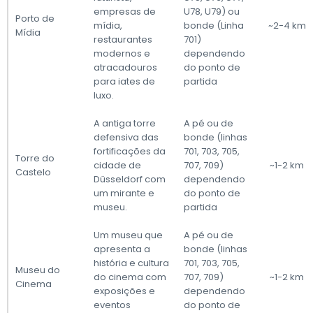
empresas de
U78, U79) ou
Porto de
mídia,
bonde (Linha
~2-4 km
Mídia
restaurantes
701)
modernos e
dependendo
atracadouros
do ponto de
para iates de
partida
luxo.
A antiga torre
A pé ou de
defensiva das
bonde (linhas
fortificações da
701, 703, 705,
Torre do
cidade de
707, 709)
~1-2 km
Castelo
Düsseldorf com
dependendo
um mirante e
do ponto de
museu.
partida
Um museu que
A pé ou de
apresenta a
bonde (linhas
história e cultura
701, 703, 705,
Museu do
do cinema com
707, 709)
~1-2 km
Cinema
exposições e
dependendo
eventos
do ponto de