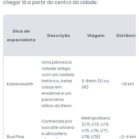
chegar lá a partir do centro da cidade:
Dica de
Descrição
Viagem
Distância
especialista
Uma pitoresca
cidade antiga
com um castelo
histórico, belas
S-Bahn (S1 ou
Kaiserswerth
~10 km
casas em
S8)
enxaimel e um
panorama
idílico do Reno.
Metropolitano
Conhecida por
(U71, U72, U73,
sua arte urbana
U75, U76, U77,
e atmosfera
Rua Pine
U78, U79)
~2-4 km