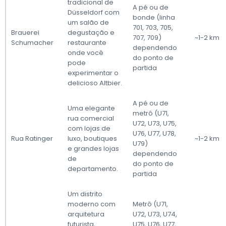
tradicional de
A pé ou de
Düsseldorf com
bonde (linha
um salão de
701, 703, 705,
Brauerei
degustação e
707, 709)
~1-2 km
Schumacher
restaurante
dependendo
onde você
do ponto de
pode
partida
experimentar o
delicioso Altbier.
A pé ou de
Uma elegante
metrô (U71,
rua comercial
U72, U73, U75,
com lojas de
U76, U77, U78,
Rua Ratinger
luxo, boutiques
~1-2 km
U79)
e grandes lojas
dependendo
de
do ponto de
departamento.
partida
Um distrito
moderno com
Metrô (U71,
arquitetura
U72, U73, U74,
futurista,
U75, U76, U77,