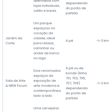
alternativa com
dependendo
lojas individuais,
do ponto de
cafés e bares.
partida
Um parque
espaçoso no
coração da
Jardim da
cidade, ideal
A pé
~1-3 km
Corte
para relaxar,
caminhar ou
andar de barco
no lago.
A pé ou de
Dois renomados
bonde (linha
espaços de
701, 703, 705,
Sala de Arte
exposição de
707, 709)
~1-2 km
& NRW Forum
arte moderna e
dependendo
contemporânea
do ponto de
lado a lado.
partida
Uma cervejaria