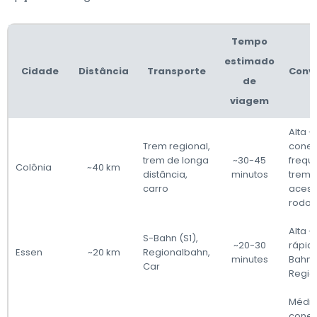
Tempo
estimado
Cidade
Distância
Transporte
Conv
de
viagem
Alta -
Trem regional,
cone
trem de longa
~30-45
frequ
Colônia
~40 km
distância,
minutos
trem,
carro
acess
rodov
Alta 
S-Bahn (S1),
~20-30
rápid
Essen
~20 km
Regionalbahn,
minutes
Bahn 
Car
Regio
Média
cone