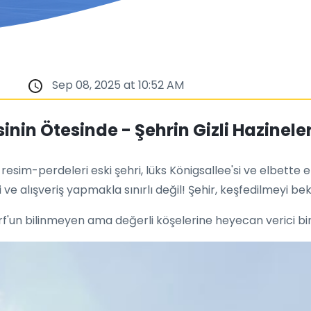
Sep 08, 2025 at 10:52 AM
sinin Ötesinde - Şehrin Gizli Hazinele
sim-perdeleri eski şehri, lüks Königsallee'si ve elbette efs
alışveriş yapmakla sınırlı değil! Şehir, keşfedilmeyi bekleye
orf'un bilinmeyen ama değerli köşelerine heyecan verici bir