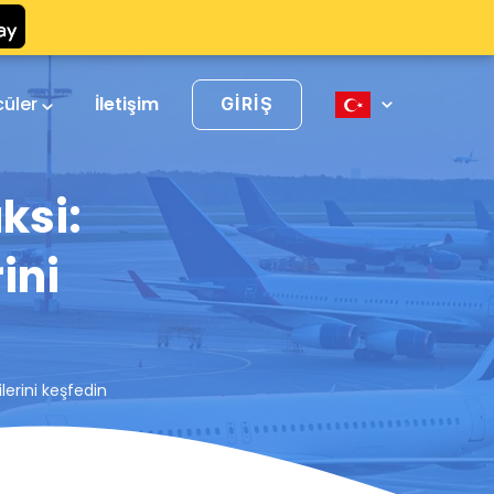
cüler
İletişim
GIRIŞ
ksi:
ini
lerini keşfedin