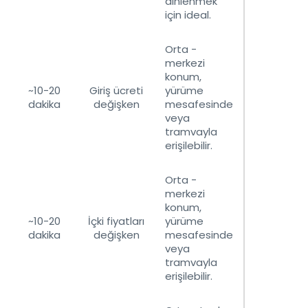
dinlenmek
için ideal.
Orta -
merkezi
konum,
~10-20
Giriş ücreti
yürüme
dakika
değişken
mesafesinde
veya
tramvayla
erişilebilir.
Orta -
merkezi
konum,
~10-20
İçki fiyatları
yürüme
dakika
değişken
mesafesinde
veya
tramvayla
erişilebilir.