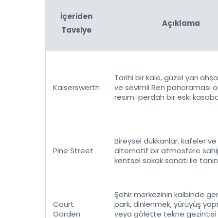
İçeriden
Açıklama
Tavsiye
Tarihi bir kale, güzel yarı ahş
Kaiserswerth
ve sevimli Ren panoraması o
resim-perdah bir eski kasaba
Bireysel dükkanlar, kafeler ve
Pine Street
alternatif bir atmosfere sahi
kentsel sokak sanatı ile tanını
Şehir merkezinin kalbinde gen
Court
park, dinlenmek, yürüyüş ya
Garden
veya gölette tekne gezintis