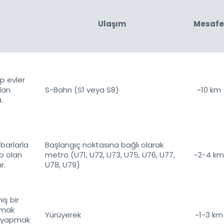
Ulaşım
Mesafe
ap evler
lan
S-Bahn (S1 veya S8)
~10 km
.
 barlarla
Başlangıç noktasına bağlı olarak
p olan
metro (U71, U72, U73, U75, U76, U77,
~2-4 km
r.
U78, U79)
iş bir
pmak
Yürüyerek
~1-3 km
i yapmak