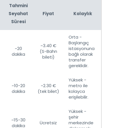
Tahmini
Seyahat
Fiyat
Kolaylık
Süresi
Orta -
Başlangıç
~3.40 €
~20
istasyonuna
(S-Bahn
dakika
bağlı olarak
bileti)
transfer
gereklidir.
Yüksek -
~10-20
~2.30 €
metro ile
dakika
(tek bilet)
kolayca
erişilebilir.
Yüksek -
şehir
~15-30
Ücretsiz
merkezinde
dakika