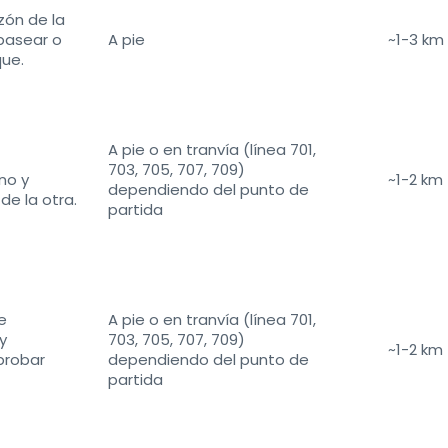
zón de la
 pasear o
A pie
~1-3 km
que.
A pie o en tranvía (línea 701,
703, 705, 707, 709)
no y
~1-2 km
dependiendo del punto de
e la otra.
partida
e
A pie o en tranvía (línea 701,
y
703, 705, 707, 709)
~1-2 km
probar
dependiendo del punto de
partida