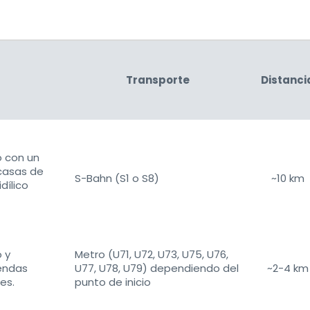
Transporte
Distanci
o con un
 casas de
S-Bahn (S1 o S8)
~10 km
dílico
 y
Metro (U71, U72, U73, U75, U76,
iendas
U77, U78, U79) dependiendo del
~2-4 km
es.
punto de inicio