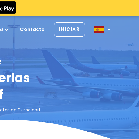
es
Contacto
INICIAR
e
erlas
f
retas de Dusseldorf