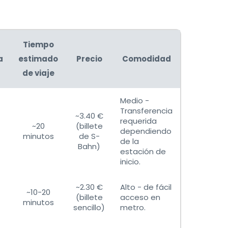
Tiempo
a
estimado
Precio
Comodidad
de viaje
Medio -
Transferencia
~3.40 €
requerida
~20
(billete
dependiendo
minutos
de S-
de la
Bahn)
estación de
inicio.
~2.30 €
Alto - de fácil
~10-20
(billete
acceso en
minutos
sencillo)
metro.