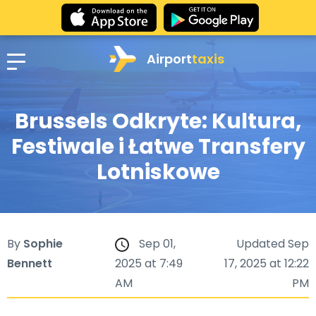
Airport
taxis
Brussels Odkryte: Kultura,
Festiwale i Łatwe Transfery
Lotniskowe
By
Sophie
Sep 01,
Updated Sep
Bennett
2025 at 7:49
17, 2025 at 12:22
AM
PM