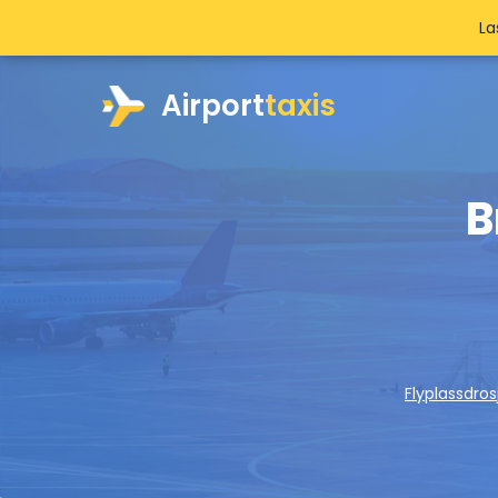
La
Airport
taxis
B
Flyplassdros