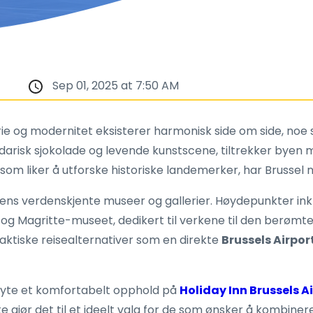
Sep 01, 2025 at 7:50 AM
rie og modernitet eksisterer harmonisk side om side, noe so
endarisk sjokolade og levende kunstscene, tiltrekker byen 
om liker å utforske historiske landemerker, har Brussel noe
byens verdenskjente museer og gallerier. Høydepunkter ink
og Magritte-museet, dedikert til verkene til den berømte
raktiske reisealternativer som en direkte
Brussels Airpor
 nyte et komfortabelt opphold på
Holiday Inn Brussels A
 gjør det til et ideelt valg for de som ønsker å kombin