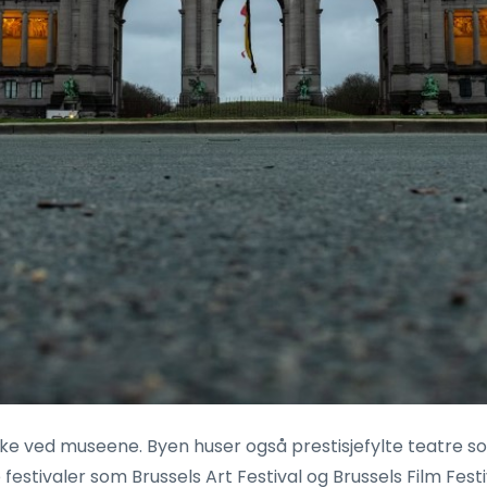
kke ved museene. Byen huser også prestisjefylte teatre 
e festivaler som Brussels Art Festival og Brussels Film Fest