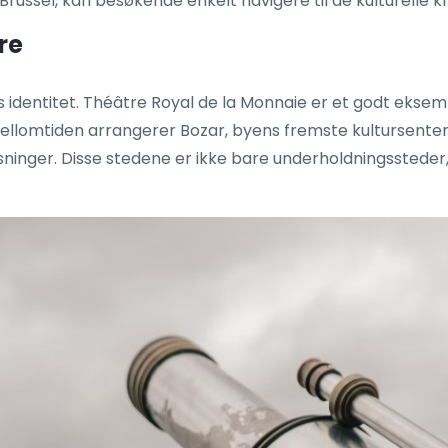
 Brussel, kan besøkende enkelt navigere til de kulturelle
re
s identitet. Théâtre Royal de la Monnaie er et godt eksem
mellomtiden arrangerer Bozar, byens fremste kultursenter
visninger. Disse stedene er ikke bare underholdningsstede