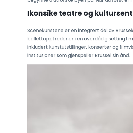
begynne å utforske byen på. Når du først er i
Ikonsike teatre og kultursent
Scenekunstene er en integrert del av Brussel
ballettopptredener i en overdådig setting.I 
inkludert kunstutstillinger, konserter og film
institusjoner som gjenspeiler Brussel sin ånd.