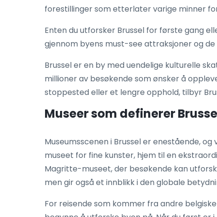
forestillinger som etterlater varige minner fo
Enten du utforsker Brussel for første gang ell
gjennom byens must-see attraksjoner og de 
Brussel er en by med uendelige kulturelle ska
millioner av besøkende som ønsker å oppleve
stoppested eller et lengre opphold, tilbyr Brus
Museer som definerer Brusse
Museumsscenen i Brussel er enestående, og vise
museet for fine kunster, hjem til en ekstra
Magritte-museet, der besøkende kan utforske 
men gir også et innblikk i den globale betydn
For reisende som kommer fra andre belgiske b