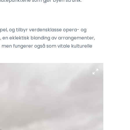
 knutepunktene som gjør byen så unik.
pel, og tilbyr verdensklasse opera- og
, en eklektisk blanding av arrangementer,
r, men fungerer også som vitale kulturelle