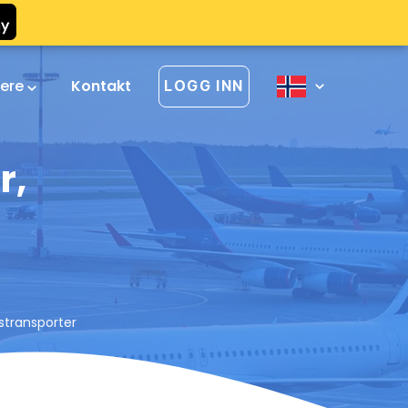
vere
Kontakt
LOGG INN
r,
sstransporter