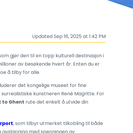
Updated Sep 16, 2025 at 1:42 PM
m gjør den til en topp kulturell destinasjon i
millioner av besøkende hvert år. Enten du er
 å tilby for alle.
luderer det kongelige museet for fine
 surrealistiske kunstneren René Magritte. For
t to Ghent
rute det enkelt å utvide din
irport
, som tilbyr utmerket tilkobling til både
ere avslapning med spenningen av