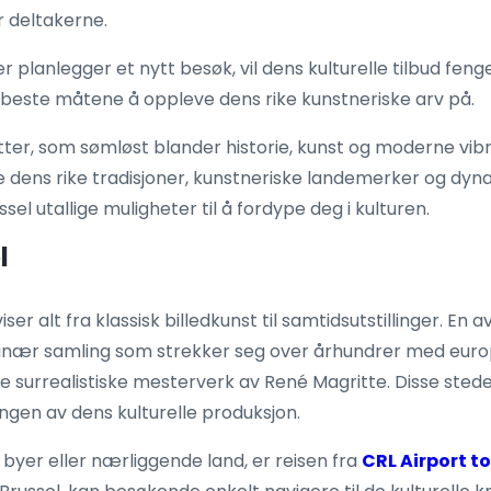
r deltakerne.
er planlegger et nytt besøk, vil dens kulturelle tilbud fen
beste måtene å oppleve dens rike kunstneriske arv på.
tter, som sømløst blander historie, kunst og moderne vib
 dens rike tradisjoner, kunstneriske landemerker og dyna
sel utallige muligheter til å fordype deg i kulturen.
l
r alt fra klassisk billedkunst til samtidsutstillinger. En
ordinær samling som strekker seg over århundrer med euro
surrealistiske mesterverk av René Magritte. Disse stedene
ingen av dens kulturelle produksjon.
yer eller nærliggende land, er reisen fra
CRL Airport to