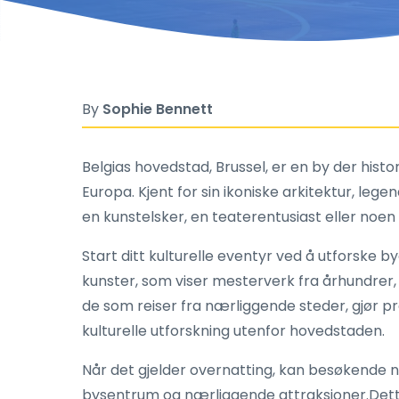
By
Sophie Bennett
Belgias hovedstad, Brussel, er en by der histo
Europa. Kjent for sin ikoniske arkitektur, leg
en kunstelsker, en teaterentusiast eller noen s
Start ditt kulturelle eventyr ved å utforske 
kunster, som viser mesterverk fra århundrer, 
de som reiser fra nærliggende steder, gjør p
kulturelle utforskning utenfor hovedstaden.
Når det gjelder overnatting, kan besøkende
bysentrum og nærliggende attraksjoner.Dette