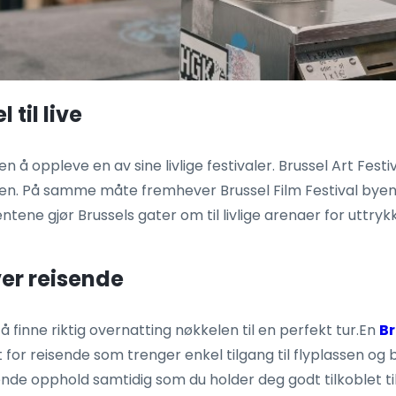
 til live
n å oppleve en av sine livlige festivaler. Brussel Art Festi
n. På samme måte fremhever Brussel Film Festival byens kj
ene gjør Brussels gater om til livlige arenaer for uttrykk 
er reisende
å finne riktig overnatting nøkkelen til en perfekt tur.En
Br
r reisende som trenger enkel tilgang til flyplassen og b
pende opphold samtidig som du holder deg godt tilkoblet ti