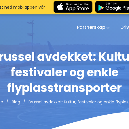
st ned mobilappen vår
Partnerskap
Dri
russel avdekket: Kultu
festivaler og enkle
flyplasstransporter
Brussel avdekket: Kultur, festivaler og enkle flypla
je
Blog