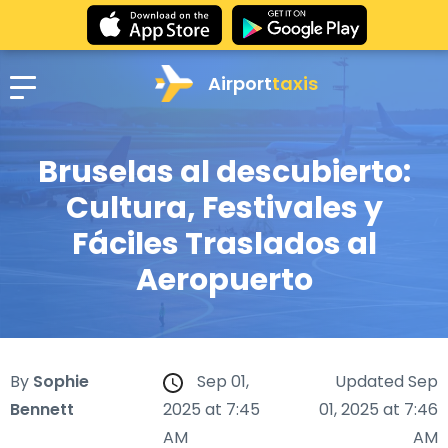
Airport
taxis
Bruselas al descubierto:
Cultura, Festivales y
Fáciles Traslados al
Aeropuerto
By
Sophie
Sep 01,
Updated Sep
Bennett
2025 at 7:45
01, 2025 at 7:46
AM
AM