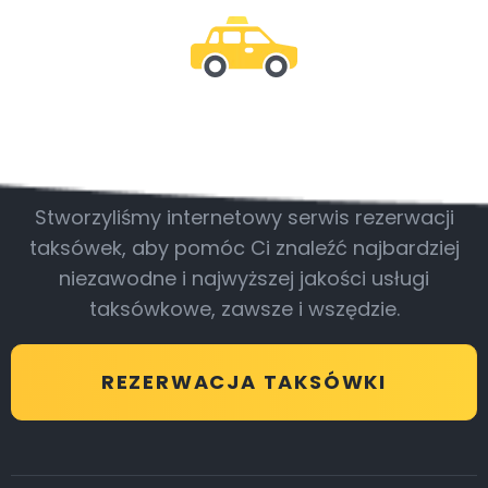
Bądź z nami
Stworzyliśmy internetowy serwis rezerwacji
taksówek, aby pomóc Ci znaleźć najbardziej
niezawodne i najwyższej jakości usługi
taksówkowe, zawsze i wszędzie.
REZERWACJA TAKSÓWKI