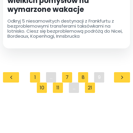
wielkich pomysłów na
wymarzone wakacje
Odkryj 5 niesamowitych destynacji z Frankfurtu z
bezproblemowymi transferami taksówkami na
lotnisko. Ciesz się bezproblemową podróżą do Nicei,
Bordeaux, Kopenhagi, Innsbrucka
1
...
7
8
9
10
11
...
21