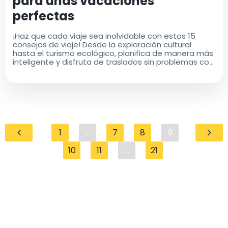
para unas vacaciones
perfectas
¡Haz que cada viaje sea inolvidable con estos 15
consejos de viaje! Desde la exploración cultural
hasta el turismo ecológico, planifica de manera más
inteligente y disfruta de traslados sin problemas con
Airport Taxis
1
...
7
8
9
10
11
...
21