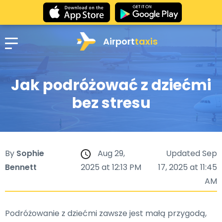
Airport
taxis
Jak podróżować z dziećmi
bez stresu
By
Sophie
Aug 29,
Updated Sep
Bennett
2025 at 12:13 PM
17, 2025 at 11:45
AM
Podróżowanie z dziećmi zawsze jest małą przygodą,