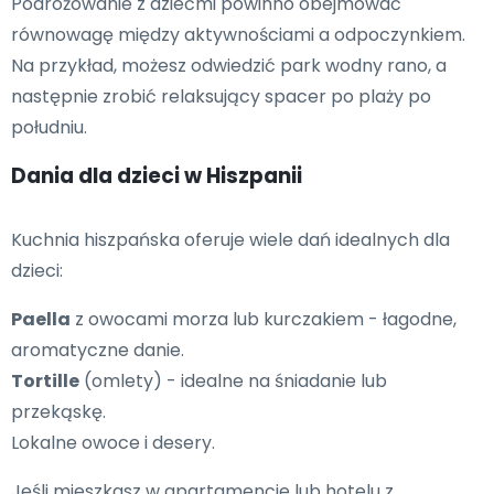
Podróżowanie z dziećmi powinno obejmować
równowagę między aktywnościami a odpoczynkiem.
Na przykład, możesz odwiedzić park wodny rano, a
następnie zrobić relaksujący spacer po plaży po
południu.
Dania dla dzieci w Hiszpanii
Kuchnia hiszpańska oferuje wiele dań idealnych dla
dzieci:
Paella
z owocami morza lub kurczakiem - łagodne,
aromatyczne danie.
Tortille
(omlety) - idealne na śniadanie lub
przekąskę.
Lokalne owoce i desery.
Jeśli mieszkasz w apartamencie lub hotelu z