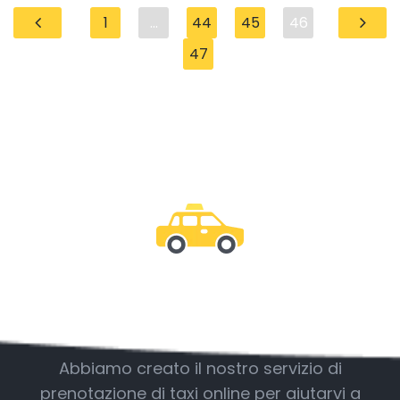
1
...
44
45
46
47
Essere con noi
Abbiamo creato il nostro servizio di
prenotazione di taxi online per aiutarvi a