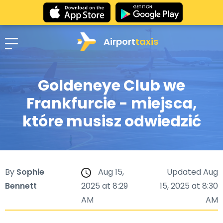
Airport
taxis
Goldeneye Club we
Frankfurcie - miejsca,
które musisz odwiedzić
By
Sophie
Aug 15,
Updated Aug
Bennett
2025 at 8:29
15, 2025 at 8:30
AM
AM