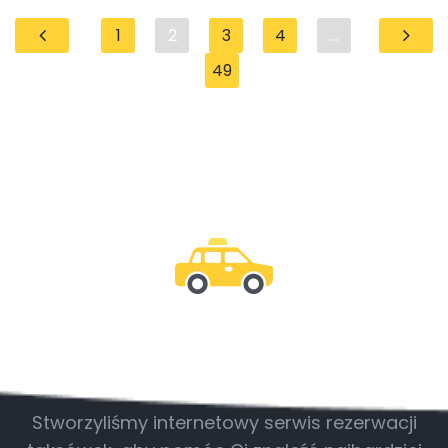
1
2
3
4
...
49
Bądź z nami
Stworzyliśmy internetowy serwis rezerwacji