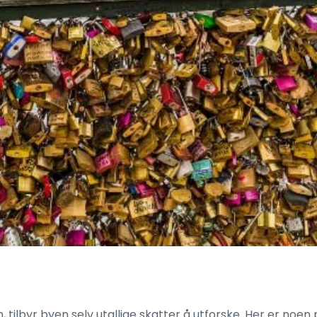
 tilbyr byen selv utallige skatter å utforske. Her er noen 