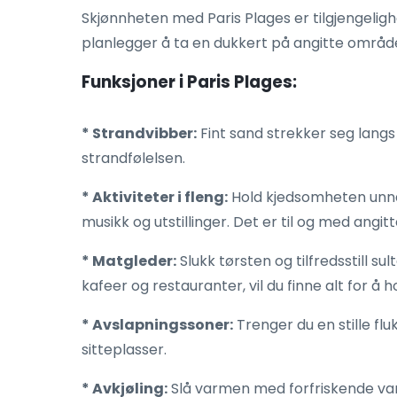
Skjønnheten med Paris Plages er tilgjengeligh
planlegger å ta en dukkert på angitte område
Funksjoner i Paris Plages:
* Strandvibber:
Fint sand strekker seg langs
strandfølelsen.
* Aktiviteter i fleng:
Hold kjedsomheten unna m
musikk og utstillinger. Det er til og med angi
* Matgleder:
Slukk tørsten og tilfredsstill s
kafeer og restauranter, vil du finne alt for 
* Avslapningssoner:
Trenger du en stille f
sitteplasser.
* Avkjøling:
Slå varmen med forfriskende van