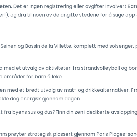
eten. Det er ingen registrering eller avgifter involvert.B
r!), og dra til noen av de angitte stedene for å suge op
 Seinen og Bassin de la Villette, komplett med solsenger,
ed et utvalg av aktiviteter, fra strandvolleyball og bor
tte områder for barn å leke.
ulten med et bredt utvalg av mat- og drikkealternativer. F
å holde deg energisk gjennom dagen.
lukt fra byens sus og dus?Finn din zen i dedikerte avsla
nsprøyter strategisk plassert gjennom Paris Plages-son