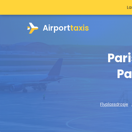
La
Airport
taxis
Pari
Pa
Flyplassdrosje