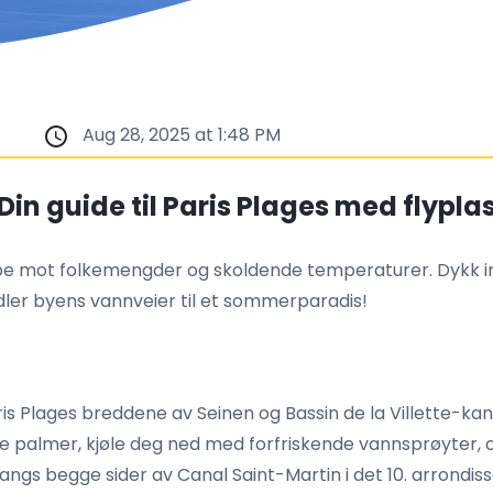
Aug 28, 2025 at 1:48 PM
in guide til Paris Plages med flypla
pe mot folkemengder og skoldende temperaturer. Dykk inn
dler byens vannveier til et sommerparadis!
aris Plages breddene av Seinen og Bassin de la Villette-kan
palmer, kjøle deg ned med forfriskende vannsprøyter, og n
langs begge sider av Canal Saint-Martin i det 10. arrondis