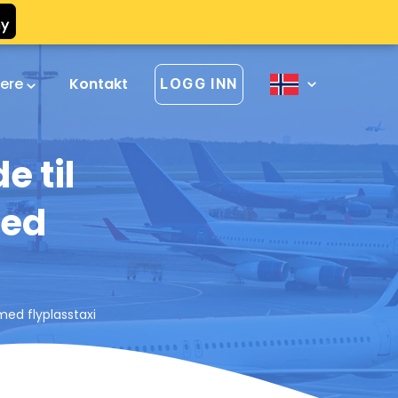
vere
Kontakt
LOGG INN
e til
med
med flyplasstaxi