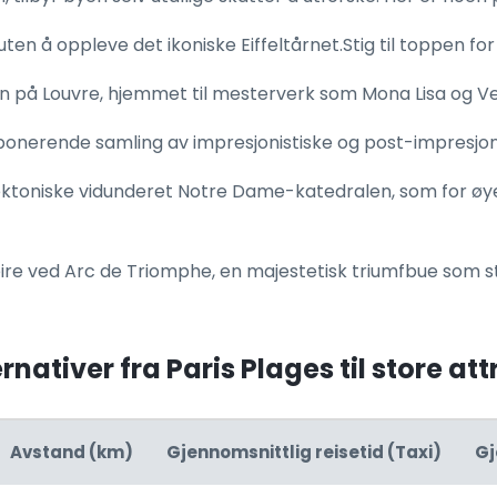
 uten å oppleve det ikoniske Eiffeltårnet.Stig til toppen f
en på Louvre, hjemmet til mesterverk som Mona Lisa og Ve
nerende samling av impresjonistiske og post-impresjoni
ktoniske vidunderet Notre Dame-katedralen, som for øye
eire ved Arc de Triomphe, en majestetisk triumfbue som 
rnativer fra Paris Plages til store at
Avstand (km)
Gjennomsnittlig reisetid (Taxi)
Gj