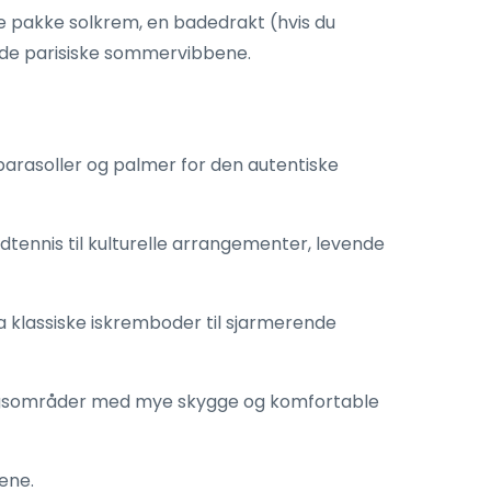
are pakke solkrem, en badedrakt (hvis du
p de parisiske sommervibbene.
 parasoller og palmer for den autentiske
dtennis til kulturelle arrangementer, levende
ra klassiske iskremboder til sjarmerende
ppingsområder med mye skygge og komfortable
ene.