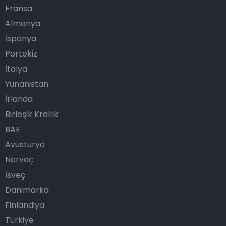
Fransa
Almanya
İspanya
Portekiz
İtalya
Yunanistan
İrlanda
Birleşik Krallık
BAE
Avusturya
Norveç
İsveç
Danimarka
Finlandiya
Türkiye