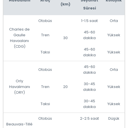
Havaalanı
Araç
Seyahat
Kolaylık
(km)
Süresi
Otobüs
1-1.5 saat
Orta
Charles de
45-60
Gaulle
Tren
Yüksek
30
dakika
Havaalanı
(CDG)
45-60
Taksi
Yüksek
dakika
45-60
Otobüs
Orta
dakika
Orly
30-45
Havalimanı
Tren
20
Yüksek
dakika
(ORY)
30-45
Taksi
Yüksek
dakika
Otobüs
2-2.5 saat
Düşük
Beauvais-Tillé