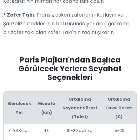
Katedrali'nin mimari harikasına tanık olun.
* Zafer Takı:
Fransız askeri zaferlerini kutlayın ve
Şanzelize Caddesi'nin batı ucunda yer alan görkemli
bir zafer takı olan Zafer Takı'nın tadını çıkarın.
Paris Plajları'ndan Başlıca
Görülecek Yerlere Seyahat
Seçenekleri
Ortalama
Ortalama
Görülecek
Mesafe
Seyahat Süresi
Taksi Ücreti
Yer
(km)
(Taksi)
(€)
Eiffel Kulesi
4.5
15-20 dakika
15-20