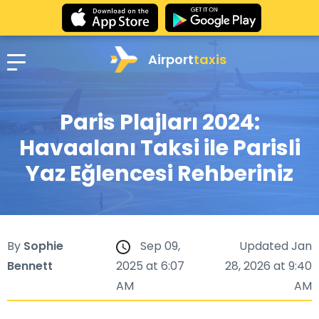
Airport
taxis
Paris Plajları 2024:
Havaalanı Taksi ile Parisli
Yaz Eğlencesi Rehberiniz
By
Sophie
Sep 09,
Updated Jan
Bennett
2025 at 6:07
28, 2026 at 9:40
AM
AM