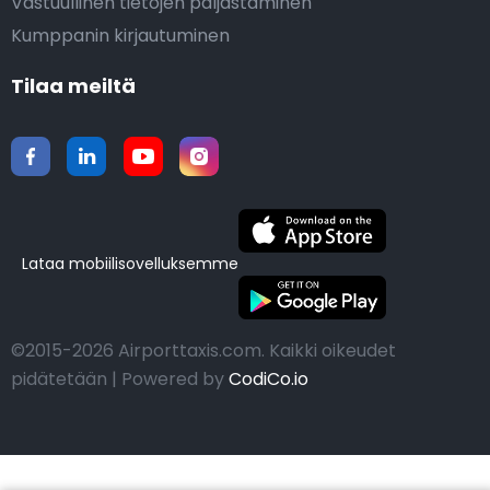
Vastuullinen tietojen paljastaminen
Kumppanin kirjautuminen
Tilaa meiltä
Lataa mobiilisovelluksemme
©2015-2026 Airporttaxis.com.
Kaikki oikeudet
pidätetään | Powered by
CodiCo.io