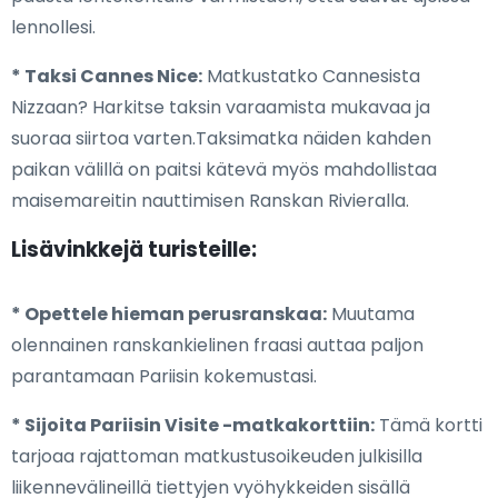
lennollesi.
* Taksi Cannes Nice:
Matkustatko Cannesista
Nizzaan? Harkitse taksin varaamista mukavaa ja
suoraa siirtoa varten.Taksimatka näiden kahden
paikan välillä on paitsi kätevä myös mahdollistaa
maisemareitin nauttimisen Ranskan Rivieralla.
Lisävinkkejä turisteille:
* Opettele hieman perusranskaa:
Muutama
olennainen ranskankielinen fraasi auttaa paljon
parantamaan Pariisin kokemustasi.
* Sijoita Pariisin Visite -matkakorttiin:
Tämä kortti
tarjoaa rajattoman matkustusoikeuden julkisilla
liikennevälineillä tiettyjen vyöhykkeiden sisällä