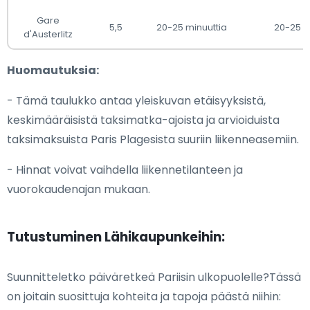
Gare
5,5
20-25 minuuttia
20-25
d'Austerlitz
Huomautuksia:
- Tämä taulukko antaa yleiskuvan etäisyyksistä,
keskimääräisistä taksimatka-ajoista ja arvioiduista
taksimaksuista Paris Plagesista suuriin liikenneasemiin.
- Hinnat voivat vaihdella liikennetilanteen ja
vuorokaudenajan mukaan.
Tutustuminen Lähikaupunkeihin:
Suunnitteletko päiväretkeä Pariisin ulkopuolelle?Tässä
on joitain suosittuja kohteita ja tapoja päästä niihin: