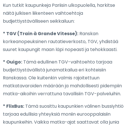
Kun tutkit kaupunkeja Pariisin ulkopuolella, harkitse
näitä julkisen liikenteen vaihtoehtoja
budjettiystävälliseen seikkailuun:
* TGV (Train à Grande Vitesse):
Ranskan
korkeanopeuksinen rautatieverkosto, TGV, yhdistää
suuret kaupungit maan läpi nopeasti ja tehokkaasti.
* Ouigo:
Tämä edullinen TGV-vaihtoehto tarjoaa
budjettiystävällistä junamatkailua eri kohteisiin
Ranskassa. Ole kuitenkin valmis rajoitettuun
matkatavaroiden määrään ja mahdollisesti pidempiin
matka-aikoihin verrattuna tavallisiin TGV-palveluihin.
* FlixBus:
Tämä suosittu kaupunkien välinen bussiyhtiö
tarjoaa edullisia yhteyksiä moniin eurooppalaisiin
kaupunkeihin. Vaikka matka-ajat saattavat olla junia