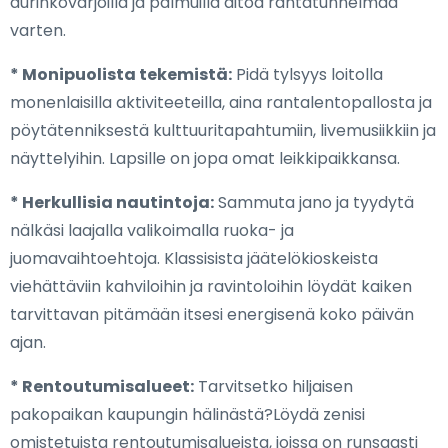
aurinkovarjoilla ja palmuilla aitoa rantatunnelmaa
varten.
* Monipuolista tekemistä:
Pidä tylsyys loitolla
monenlaisilla aktiviteeteilla, aina rantalentopallosta ja
pöytätenniksestä kulttuuritapahtumiin, livemusiikkiin ja
näyttelyihin. Lapsille on jopa omat leikkipaikkansa.
* Herkullisia nautintoja:
Sammuta jano ja tyydytä
nälkäsi laajalla valikoimalla ruoka- ja
juomavaihtoehtoja. Klassisista jäätelökioskeista
viehättäviin kahviloihin ja ravintoloihin löydät kaiken
tarvittavan pitämään itsesi energisenä koko päivän
ajan.
* Rentoutumisalueet:
Tarvitsetko hiljaisen
pakopaikan kaupungin hälinästä?Löydä zenisi
omistetuista rentoutumisalueista, joissa on runsaasti