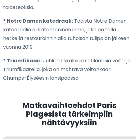
taideteoksia.
* Notre Damen katedraali:
Todista Notre Damen
katedraalin arkkitehtoninen ihme, joka on tällä
hetkellä restauroinnin alla tuhoisan tulipalon jälkeen
vuonna 2019.
* Triumfikaari:
Juhli ranskalaisia sotilaallisia voittoja
Triumfikaarella, joka on mahtava voitonkaari
Champs-Élyséesin länsipäässä.
Matkavaihtoehdot Paris
Plagesista tärkeimpiin
nähtävyyksiin