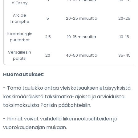
d'Orsay
Arc de
5
20-25 minuuttia
20-25
Triomphe
Luxemburgin
2.5
10-15 minuuttia
10-15
puutarhat
Versaillesin
20
40-50 minuuttia
35-45
palatsi
Huomautukset:
- Tämä taulukko antaa yleiskatsauksen etäisyyksistä,
keskimääräisistä taksimatka-ajoista ja arvioiduista
taksimaksuista Pariisin pääkohteisiin.
- Hinnat voivat vaihdella liikenneolosuhteiden ja
vuorokaudenajan mukaan.