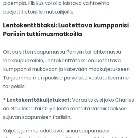
pidempiä, FlixBus voi olla loistava vaihtoehto
budjettitietoisille matkailijoille.
Lentokenttätaksi: Luotettava kumppanisi
Pariisin tutkimusmatkoilla
Olitpa sitten saapumassa Pariisiin tai lähtemässä
lähikaupunkeihin, Lentokenttätaksi on luotettava
kumppanisi mukavaan ja kätevään maakuljetukseen.
Tarjoamme monipuolisia palveluita vastataksemme
tarpeisiisi:
* Lentokenttäkuljetukset:
Varaa taksisi joko Charles
de Gaullesta tai Orlyn lentokentältä varmistaaksesi
sujuvan saapumisen Pariisiin.
Kuljettajamme odottavat sinua saapumisesi