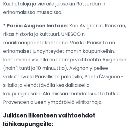
Kuutiotaloja ja vieraile joissakin Rotterdamin
erinomaisissa museoissa.
* Pariisi Avignon lentäen:
Koe Avignonin, Ranskan,
rikas historia ja kulttuuri, UNESCO:n
maailmanperintökohteena. Vaikka Pariisista on
erinomaiset junayhteydet moniin kaupunkeihin,
lentäminen voi olla nopeampi vaihtoehto Avignoniin
(noin 1 tunti ja 10 minuuttia). Avignon ylpeilee
vaikuttavalla Paavillisen palatsilla, Pont d'Avignon -
sillalla ja viehättävällä keskiaikaisella
kaupunginosalla.Älä missaa mahdollisuutta tutkia
Provencen alueen ympäröiviä viinitarhoja.
Julkisen liikenteen vaihtoehdot
lähikaupungeille: