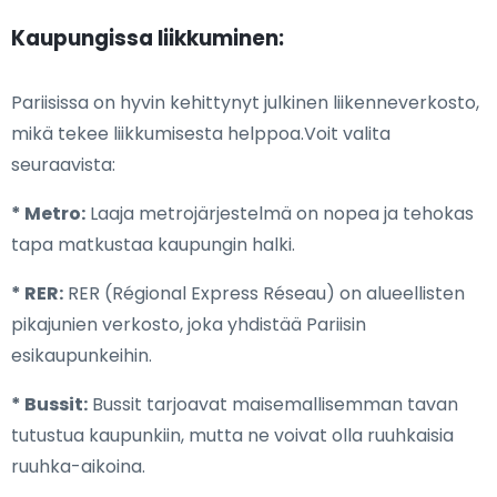
Kaupungissa liikkuminen:
Pariisissa on hyvin kehittynyt julkinen liikenneverkosto,
mikä tekee liikkumisesta helppoa.Voit valita
seuraavista:
* Metro:
Laaja metrojärjestelmä on nopea ja tehokas
tapa matkustaa kaupungin halki.
* RER:
RER (Régional Express Réseau) on alueellisten
pikajunien verkosto, joka yhdistää Pariisin
esikaupunkeihin.
* Bussit:
Bussit tarjoavat maisemallisemman tavan
tutustua kaupunkiin, mutta ne voivat olla ruuhkaisia
ruuhka-aikoina.