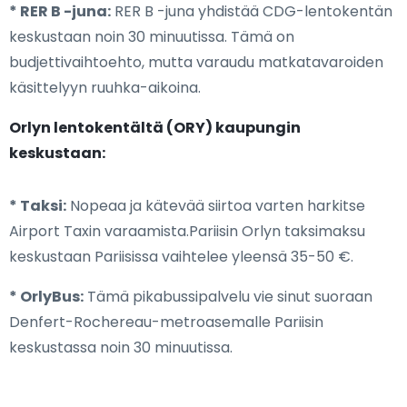
* RER B -juna:
RER B -juna yhdistää CDG-lentokentän
keskustaan noin 30 minuutissa. Tämä on
budjettivaihtoehto, mutta varaudu matkatavaroiden
käsittelyyn ruuhka-aikoina.
Orlyn lentokentältä (ORY) kaupungin
keskustaan:
* Taksi:
Nopeaa ja kätevää siirtoa varten harkitse
Airport Taxin varaamista.Pariisin Orlyn taksimaksu
keskustaan Pariisissa vaihtelee yleensä 35-50 €.
* OrlyBus:
Tämä pikabussipalvelu vie sinut suoraan
Denfert-Rochereau-metroasemalle Pariisin
keskustassa noin 30 minuutissa.