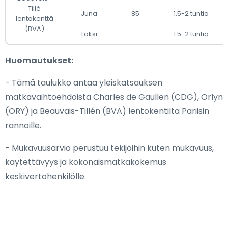
Tillé
Juna
85
1.5-2 tuntia
lentokenttä
(BVA)
Taksi
1.5-2 tuntia
Huomautukset:
- Tämä taulukko antaa yleiskatsauksen
matkavaihtoehdoista Charles de Gaullen (CDG), Orlyn
(ORY) ja Beauvais-Tillén (BVA) lentokentiltä Pariisin
rannoille.
- Mukavuusarvio perustuu tekijöihin kuten mukavuus,
käytettävyys ja kokonaismatkakokemus
keskivertohenkilölle.