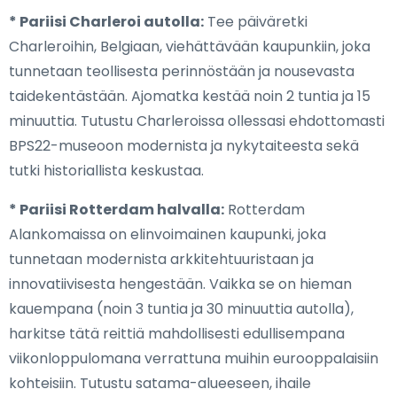
* Pariisi Charleroi autolla:
Tee päiväretki
Charleroihin, Belgiaan, viehättävään kaupunkiin, joka
tunnetaan teollisesta perinnöstään ja nousevasta
taidekentästään. Ajomatka kestää noin 2 tuntia ja 15
minuuttia. Tutustu Charleroissa ollessasi ehdottomasti
BPS22-museoon modernista ja nykytaiteesta sekä
tutki historiallista keskustaa.
* Pariisi Rotterdam halvalla:
Rotterdam
Alankomaissa on elinvoimainen kaupunki, joka
tunnetaan modernista arkkitehtuuristaan ja
innovatiivisesta hengestään. Vaikka se on hieman
kauempana (noin 3 tuntia ja 30 minuuttia autolla),
harkitse tätä reittiä mahdollisesti edullisempana
viikonloppulomana verrattuna muihin eurooppalaisiin
kohteisiin. Tutustu satama-alueeseen, ihaile