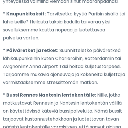
yhteydessä valmiina viemään sinut määränpäähäsi.
* Kaupunkitaksit:
Tarvitsetko kyytiä Pariisin sisällä tai
lähialueille? Heilauta taksia kadulla tai varaa yksi
sovelluksemme kautta nopeaa ja luotettavaa
palvelua varten.
* Päiväretket ja retket:
Suunnitteletko päiväretkeä
lähikaupunkeihin kuten Charleroihin, Rotterdamiin tai
Avignoniin? Anna Airport Taxi hoitaa kuljetustarpeesi.
Tarjoamme mukavia ajoneuvoja ja kokeneita kuljettajia
varmistaaksemme stressittömän matkan.
* Bussi Rennes Nantesin lentokentälle:
Niille, jotka
matkustavat Rennesin ja Nantesin lentokentän välillä,
on käytettävissä käteviä bussipalveluita. Nämä bussit
tarjoavat kustannustehokkaan ja luotettavan tavan
päästä lentokentälle varmistaen, että saavut ajoissa