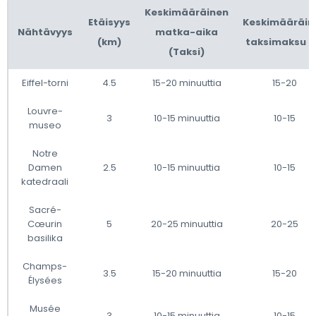
Keskimääräinen
Etäisyys
Keskimääräin
Nähtävyys
matka-aika
(km)
taksimaksu (
(Taksi)
Eiffel-torni
4.5
15-20 minuuttia
15-20
Louvre-
3
10-15 minuuttia
10-15
museo
Notre
Damen
2.5
10-15 minuuttia
10-15
katedraali
Sacré-
Cœurin
5
20-25 minuuttia
20-25
basilika
Champs-
3.5
15-20 minuuttia
15-20
Élysées
Musée
3
10-15 minuuttia
10-15