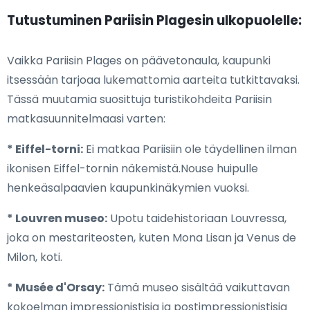
Tutustuminen Pariisin Plagesin ulkopuolelle:
Vaikka Pariisin Plages on päävetonaula, kaupunki
itsessään tarjoaa lukemattomia aarteita tutkittavaksi.
Tässä muutamia suosittuja turistikohdeita Pariisin
matkasuunnitelmaasi varten:
* Eiffel-torni:
Ei matkaa Pariisiin ole täydellinen ilman
ikonisen Eiffel-tornin näkemistä.Nouse huipulle
henkeäsalpaavien kaupunkinäkymien vuoksi.
* Louvren museo:
Upotu taidehistoriaan Louvressa,
joka on mestariteosten, kuten Mona Lisan ja Venus de
Milon, koti.
* Musée d'Orsay:
Tämä museo sisältää vaikuttavan
kokoelman impressionistisia ja postimpressionistisia