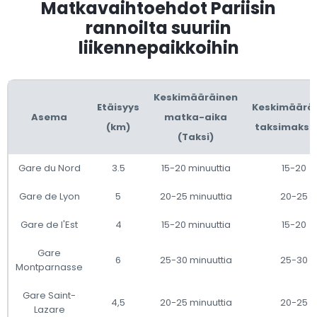
Matkavaihtoehdot Pariisin
rannoilta suuriin
liikennepaikkoihin
Keskimääräinen
Etäisyys
Keskimäärä
Asema
matka-aika
(km)
taksimaksu 
(Taksi)
Gare du Nord
3.5
15-20 minuuttia
15-20
Gare de Lyon
5
20-25 minuuttia
20-25
Gare de l'Est
4
15-20 minuuttia
15-20
Gare
6
25-30 minuuttia
25-30
Montparnasse
Gare Saint-
4,5
20-25 minuuttia
20-25
Lazare