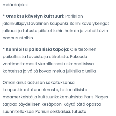
määräajaksi.
* Omaksu kävelyn kulttuuri:
Pariisi on
jalankulkijaystävällinen kaupunki. Solmi kävelykengät
jalkaasi ja tutustu piilotettuihin helmiin ja viehättäviin
naapurustoihin.
* Kunnioita paikallisia tapoja:
Ole tietoinen
paikallisista tavoista ja etiketistä. Pukeudu
vaatimattomasti vieraillessasi uskonnollisissa
kohteissa ja vältä kovaa melua julkisilla alueilla.
Oman ainutlaatuisen sekoituksensa
kaupunkirantatunnelmasta, historiallisista
maamerkeistä ja kulttuurikokemuksista Paris Plages
tarjoaa täydellisen kesäpaon. Käytä tätä opasta
suunnitellaksesi Pariisin seikkailusi, tutustu