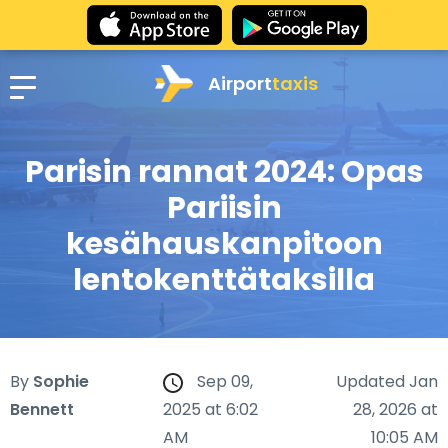
Airport
taxis
Parisin rannat 2024: Opas
Pariisin
kesähauskanpitoon
lentokenttätaksilla
By
Sophie
Sep 09,
Updated Jan
Bennett
2025 at 6:02
28, 2026 at
AM
10:05 AM