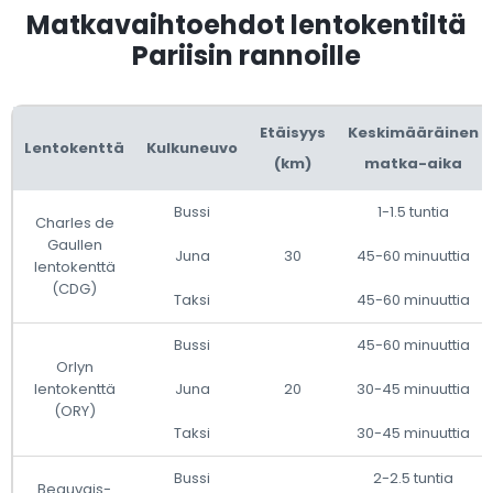
Matkavaihtoehdot lentokentiltä
Pariisin rannoille
Etäisyys
Keskimääräinen
Lentokenttä
Kulkuneuvo
(km)
matka-aika
Bussi
1-1.5 tuntia
Charles de
Gaullen
Juna
30
45-60 minuuttia
lentokenttä
(CDG)
Taksi
45-60 minuuttia
Bussi
45-60 minuuttia
Orlyn
lentokenttä
Juna
20
30-45 minuuttia
(ORY)
Taksi
30-45 minuuttia
Bussi
2-2.5 tuntia
Beauvais-