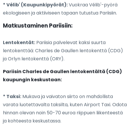
* Vélib' (Kaupunkipyörät):
Vuokraa Vélib'-pyörä
ekologiseen ja aktiiviseen tapaan tutustua Pariisiin.
Matkustaminen Pariisiin:
Lentokentät:
Pariisia palvelevat kaksi suurta
lentokenttää: Charles de Gaullen lentokenttä (CDG)
ja Orlyn lentokenttä (ORY).
Pariisin Charles de Gaullen lentokentältä (CDG)
kaupungin keskustaan:
* Taksi:
Mukava ja vaivaton siirto on mahdollista
varata luotettavalta taksilta, kuten Airport Taxi. Odota
hinnan olevan noin 50-70 euroa riippuen liikenteestä
ja kohteesta keskustassa.