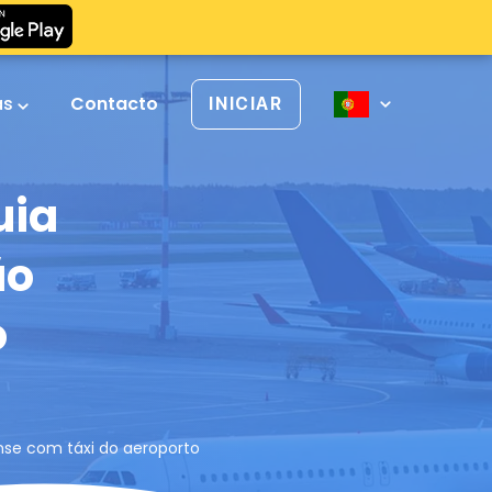
as
Contacto
INICIAR
uia
ão
o
ense com táxi do aeroporto