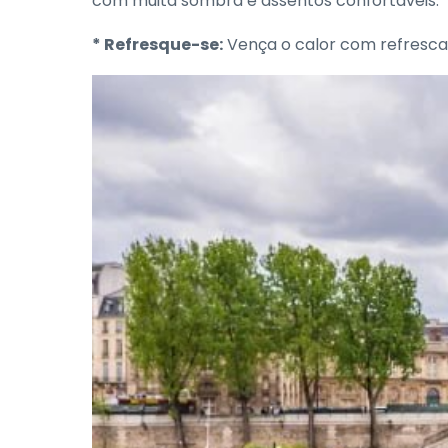
com muita sombra e assentos confortáveis.
* Refresque-se:
Vença o calor com refrescan