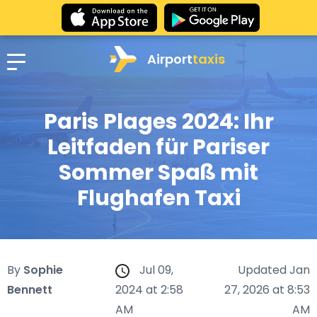
Airport
taxis
Paris Plages 2024: Ihr
Leitfaden für Pariser
Sommer Spaß mit
Flughafen Taxi
By
Sophie
Jul 09,
Updated Jan
Bennett
2024 at 2:58
27, 2026 at 8:53
AM
AM