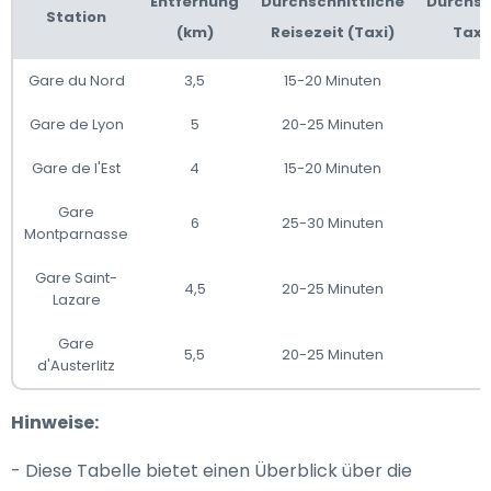
Entfernung
Durchschnittliche
Durchsc
Station
(km)
Reisezeit (Taxi)
Taxit
Gare du Nord
3,5
15-20 Minuten
1
Gare de Lyon
5
20-25 Minuten
2
Gare de l'Est
4
15-20 Minuten
1
Gare
6
25-30 Minuten
2
Montparnasse
Gare Saint-
4,5
20-25 Minuten
2
Lazare
Gare
5,5
20-25 Minuten
2
d'Austerlitz
Hinweise:
- Diese Tabelle bietet einen Überblick über die