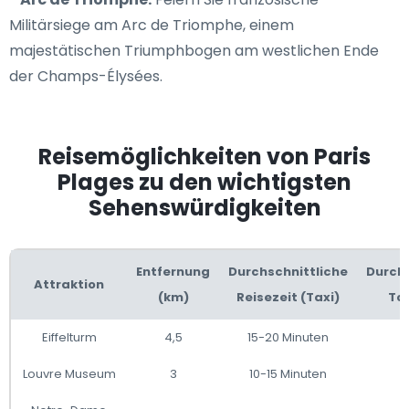
Militärsiege am Arc de Triomphe, einem
majestätischen Triumphbogen am westlichen Ende
der Champs-Élysées.
Reisemöglichkeiten von Paris
Plages zu den wichtigsten
Sehenswürdigkeiten
Entfernung
Durchschnittliche
Durchs
Attraktion
(km)
Reisezeit (Taxi)
Tax
Eiffelturm
4,5
15-20 Minuten
Louvre Museum
3
10-15 Minuten