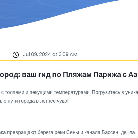
Jul 09, 2024 at 3:09 AM
город: ваш гид по Пляжам Парижа с А
у с толпами и пекущими температурами. Погрузитесь в уни
 пути города в летнее чудо!
ижа превращают берега реки Сены и канала Бассен-де-ла