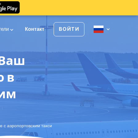
тели
Контакт
ВОЙТИ
 Ваш
ю в
ким
е с аэропортовским такси