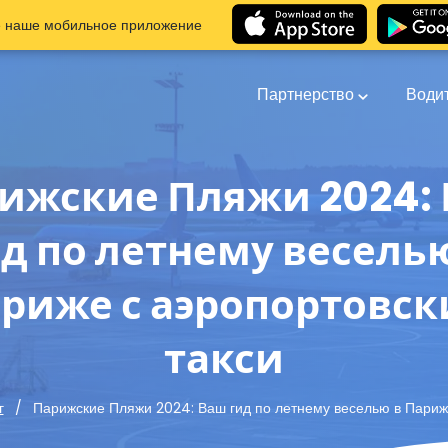
е наше мобильное приложение
Партнерство
Води
ижские Пляжи 2024:
д по летнему весель
риже с аэропортовс
такси
Парижские Пляжи 2024: Ваш гид по летнему веселью в Париж
г