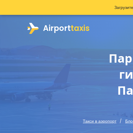
Загрузит
Airport
taxis
Пар
ги
Па
Такси в аэропорт
Бло