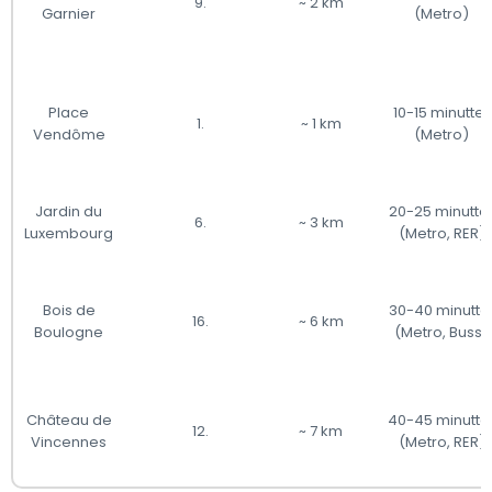
9.
~ 2 km
Garnier
(Metro)
Place
10-15 minutter
1.
~ 1 km
Vendôme
(Metro)
Jardin du
20-25 minutte
6.
~ 3 km
Luxembourg
(Metro, RER)
Bois de
30-40 minutte
16.
~ 6 km
Boulogne
(Metro, Buss)
Château de
40-45 minutte
12.
~ 7 km
Vincennes
(Metro, RER)