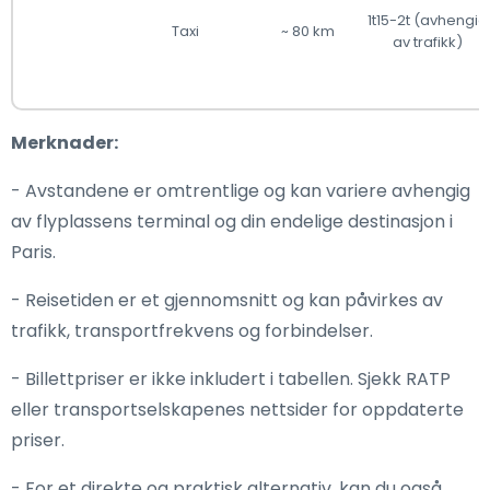
1t15-2t (avhengig
Taxi
~ 80 km
av trafikk)
Merknader:
- Avstandene er omtrentlige og kan variere avhengig
av flyplassens terminal og din endelige destinasjon i
Paris.
- Reisetiden er et gjennomsnitt og kan påvirkes av
trafikk, transportfrekvens og forbindelser.
- Billettpriser er ikke inkludert i tabellen. Sjekk RATP
eller transportselskapenes nettsider for oppdaterte
priser.
- For et direkte og praktisk alternativ, kan du også