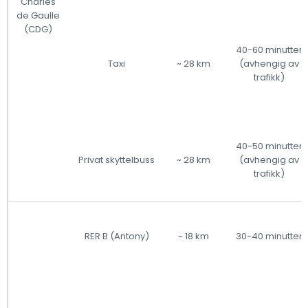
Charles
de Gaulle
(CDG)
40-60 minutter
Taxi
~ 28 km
(avhengig av
trafikk)
40-50 minutter
Privat skyttelbuss
~ 28 km
(avhengig av
trafikk)
RER B (Antony)
~ 18 km
30-40 minutter