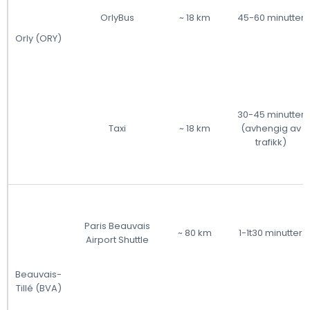
OrlyBus
~ 18 km
45-60 minutter
Orly (ORY)
30-45 minutter
Taxi
~ 18 km
(avhengig av
trafikk)
Paris Beauvais
~ 80 km
1-1t30 minutter
Airport Shuttle
Beauvais-
Tillé (BVA)