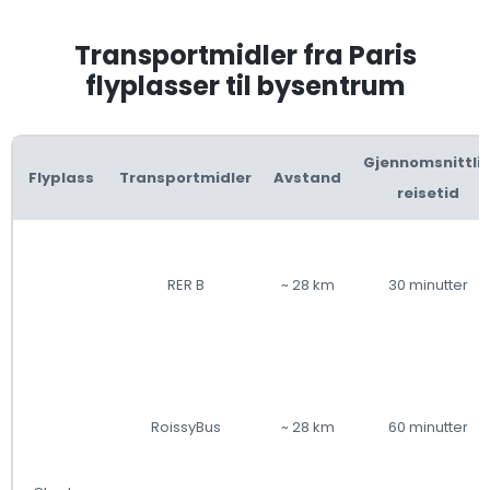
Transportmidler fra Paris
flyplasser til bysentrum
Gjennomsnittli
Flyplass
Transportmidler
Avstand
reisetid
RER B
~ 28 km
30 minutter
RoissyBus
~ 28 km
60 minutter