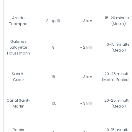
Arc de
15-20 minutter
8. og 16.
~ 3 km
Triomphe
(Metro)
Galeries
10-15 minutter
Lafayette
9.
~ 2 km
(Metro)
Haussmann
Sacré-
20-25 minutte
18.
~ 3 km
Cœur
(Metro, Funicula
Canal Saint-
20-25 minutte
10.
~ 3 km
Martin
(Metro)
Palais
10-15 minutter