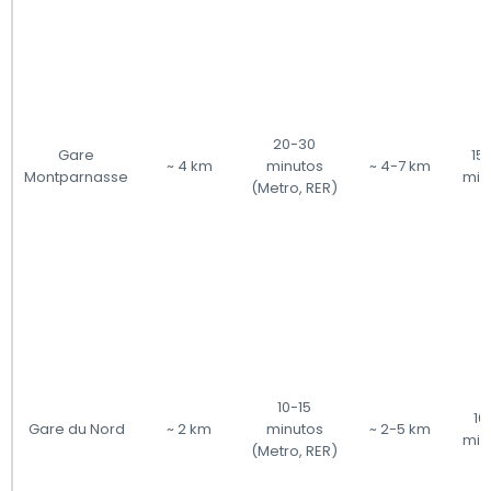
20-30
Gare
15
~ 4 km
minutos
~ 4-7 km
Montparnasse
min
(Metro, RER)
10-15
10
Gare du Nord
~ 2 km
minutos
~ 2-5 km
min
(Metro, RER)