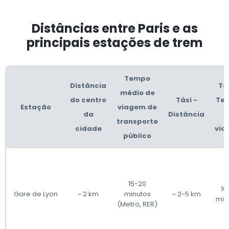
Distâncias entre Paris e as
principais estações de trem
Tempo
Distância
Táx
médio de
do centro
Táxi -
Te
Estação
viagem de
da
Distância
d
transporte
cidade
via
público
15-20
10
Gare de Lyon
~ 2 km
minutos
~ 2-5 km
min
(Metro, RER)