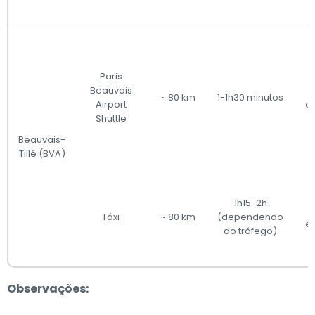
Paris
Beauvais
~ 80 km
1-1h30 minutos
Airport
e
Shuttle
Beauvais-
Tillé (BVA)
1h15-2h
N
Táxi
~ 80 km
(dependendo
e
do tráfego)
Observações: