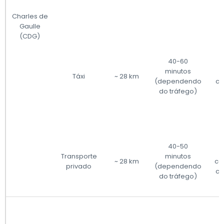
Charles de
Gaulle
(CDG)
40-60
minutos
Táxi
~ 28 km
(dependendo
co
do tráfego)
40-50
Transporte
minutos
~ 28 km
co
privado
(dependendo
co
do tráfego)