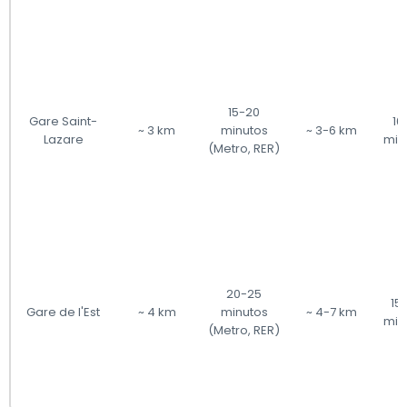
15-20
Gare Saint-
10
~ 3 km
minutos
~ 3-6 km
Lazare
min
(Metro, RER)
20-25
15
Gare de l'Est
~ 4 km
minutos
~ 4-7 km
min
(Metro, RER)