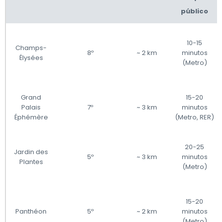
público
10-15
Champs-
8º
~ 2 km
minutos
Élysées
(Metro)
Grand
15-20
Palais
7º
~ 3 km
minutos
Éphémère
(Metro, RER)
20-25
Jardin des
5º
~ 3 km
minutos
Plantes
(Metro)
15-20
Panthéon
5º
~ 2 km
minutos
(Metro)