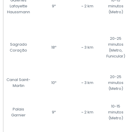
Galeries
10-15
Lafayette
9º
~ 2 km
minutos
Haussmann
(Metro)
20-25
Sagrado
minutos
18º
~ 3 km
Coração
(Metro,
Funicular)
20-25
Canal Saint-
10º
~ 3 km
minutos
Martin
(Metro)
10-15
Palais
9º
~ 2 km
minutos
Garnier
(Metro)