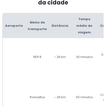
da cidade
Tempo
Meios de
Aeroporto
Distância
médio de
Con
transporte
viagem
Ec
RER B
~ 28 km
30 minutos
Con
RoissyBus
~ 28 km
60 minutos
c