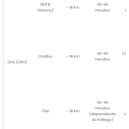
RER B
30-40
~ 18 km
(Antony)
minutos
e
45-60
Con
OrlyBus
~ 18 km
minutos
a
Orly (ORY)
30-45
minutos
Táxi
~ 18 km
(dependendo
co
do tráfego)