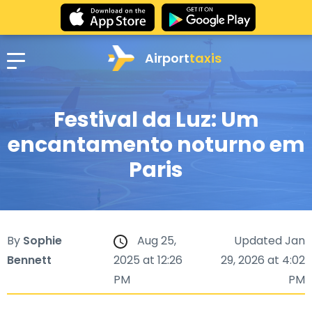
Airport
taxis
Festival da Luz: Um
encantamento noturno em
Paris
By
Sophie
Aug 25,
Updated Jan
Bennett
2025 at 12:26
29, 2026 at 4:02
PM
PM