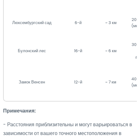
20-
Люксембургский сад
6-й
~ 3 км
(мет
30-
Булонский лес
16-й
~ 6 км
(
ав
40-
Замок Венсен
12-й
~ 7 км
(мет
Примечания:
- Расстояния приблизительны и могут варьироваться в
зависимости от вашего точного местоположения в