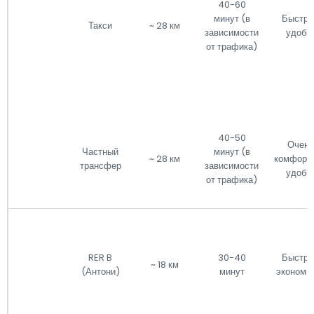
40-60
минут (в
Быстро
Такси
~ 28 км
зависимости
удобн
от трафика)
40-50
Очень
Частный
минут (в
~ 28 км
комфортн
трансфер
зависимости
удобн
от трафика)
RER B
30-40
Быстро
~ 18 км
(Антони)
минут
экономи