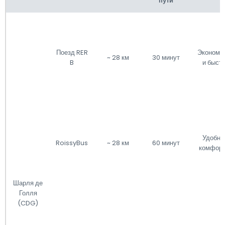
пути
Поезд RER
Экономи
~ 28 км
30 минут
B
и быст
Удобно
RoissyBus
~ 28 км
60 минут
комфорт
Шарля де
Голля
(CDG)