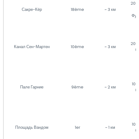
20-
Сакре-Кёр
18ème
~ 3 км
(
Фун
20-
Канал Сен-Мартен
10ème
~ 3 км
(
10-
Пале Гарние
9ème
~ 2 км
(
10-
Площадь Вандом
1er
~ 1 км
(