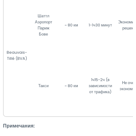
Шаттл
Аэропорт
Экономич
~ 80 км
1-1ч30 минут
Париж
решени
Бове
Beauvais-
Tillé (BVA)
1ч15-2ч (в
Не оче
Такси
~ 80 км
зависимости
экономи
от трафика)
Примечания: