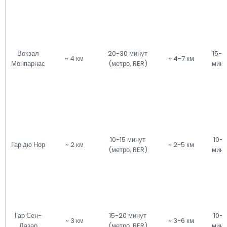
Вокзал
20-30 минут
15-2
~ 4 км
~ 4-7 км
Монпарнас
(метро, RER)
мину
10-15 минут
10-1
Гар дю Нор
~ 2 км
~ 2-5 км
(метро, RER)
мину
Гар Сен-
15-20 минут
10-1
~ 3 км
~ 3-6 км
Лазар
(метро, RER)
мину