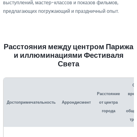
выступлений, мастер-классов и показов фильмов,
предлагающих погружающий и праздничный опыт.
Расстояния между центром Парижа
и иллюминациями Фестиваля
Света
С
Расстояние
врем
Достопримечательность
Аррондисмент
от центра
города
обще
тра