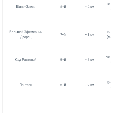
10-
Шанз-Элизе
8-й
~ 2 км
(
Большой Эфемерный
15-
7-й
~ 3 км
Дворец
(мет
20-
Сад Растений
5-й
~ 3 км
(
15-
Пантеон
5-й
~ 2 км
(