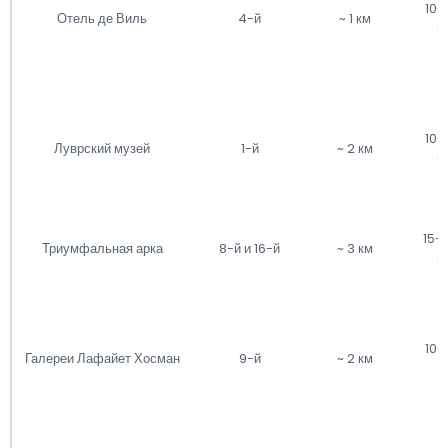
10-
Отель де Виль
4-й
~ 1 км
(
10-
Луврский музей
1-й
~ 2 км
(
15-
Триумфальная арка
8-й и 16-й
~ 3 км
(
10-
Галереи Лафайет Хосман
9-й
~ 2 км
(