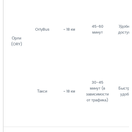
45-60
Удобно
OrlyBus
~ 18 км
минут
доступ
Орли
(ORY)
30-45
минут (в
Быстро
Такси
~ 18 км
зависимости
удобн
от трафика)