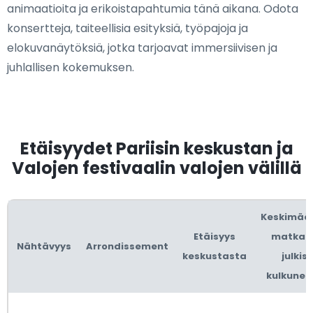
animaatioita ja erikoistapahtumia tänä aikana. Odota
konsertteja, taiteellisia esityksiä, työpajoja ja
elokuvanäytöksiä, jotka tarjoavat immersiivisen ja
juhlallisen kokemuksen.
Etäisyydet Pariisin keskustan ja
Valojen festivaalin valojen välillä
Keskimää
Etäisyys
matka-
Nähtävyys
Arrondissement
keskustasta
julkisi
kulkuneuv