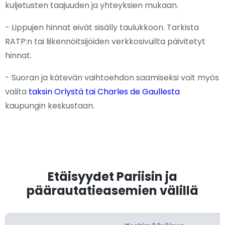
kuljetusten taajuuden ja yhteyksien mukaan.
- Lippujen hinnat eivät sisälly taulukkoon. Tarkista
RATP:n tai liikennöitsijöiden verkkosivuilta päivitetyt
hinnat.
- Suoran ja kätevän vaihtoehdon saamiseksi voit myös
valita
taksin Orlystä tai Charles de Gaullesta
kaupungin keskustaan.
Etäisyydet Pariisin ja
päärautatieasemien välillä