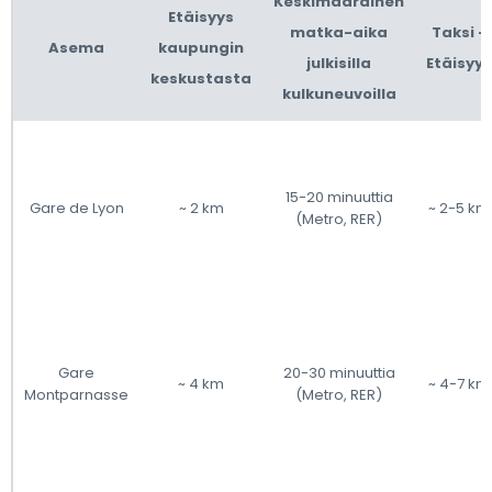
Keskimääräinen
Etäisyys
matka-aika
Taksi -
Asema
kaupungin
julkisilla
Etäisyys
keskustasta
kulkuneuvoilla
15-20 minuuttia
Gare de Lyon
~ 2 km
~ 2-5 km
(Metro, RER)
Gare
20-30 minuuttia
~ 4 km
~ 4-7 km
Montparnasse
(Metro, RER)