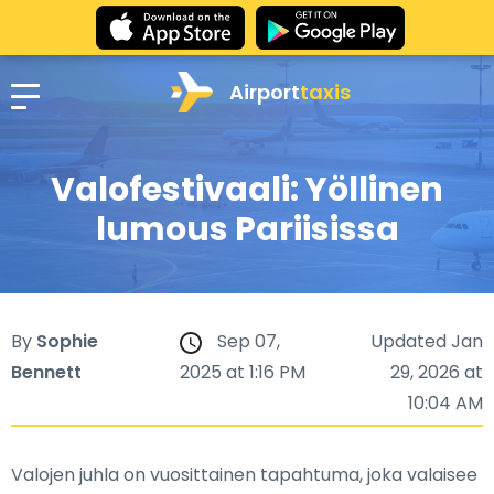
Airport
taxis
Valofestivaali: Yöllinen
lumous Pariisissa
By
Sophie
Sep 07,
Updated Jan
Bennett
2025 at 1:16 PM
29, 2026 at
10:04 AM
Valojen juhla on vuosittainen tapahtuma, joka valaisee