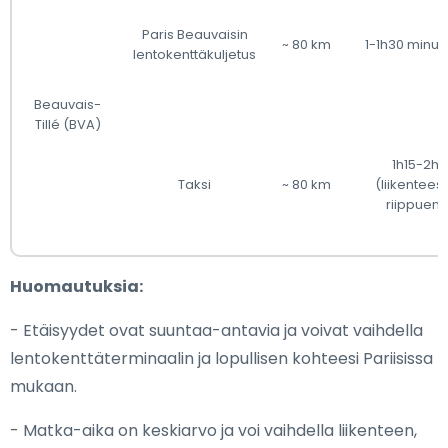
Paris Beauvaisin
~ 80 km
1-1h30 minuut
lentokenttäkuljetus
Beauvais-
Tillé (BVA)
1h15-2h
Taksi
~ 80 km
(liikentees
riippuen)
Huomautuksia:
- Etäisyydet ovat suuntaa-antavia ja voivat vaihdella
lentokenttäterminaalin ja lopullisen kohteesi Pariisissa
mukaan.
- Matka-aika on keskiarvo ja voi vaihdella liikenteen,