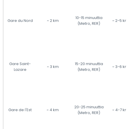
10-15 minuuttia
Gare du Nord
~ 2 km
~ 2-5 km
(Metro, RER)
Gare Saint-
15-20 minuuttia
~ 3 km
~ 3-6 km
Lazare
(Metro, RER)
20-25 minuuttia
Gare de l'Est
~ 4 km
~ 4-7 km
(Metro, RER)