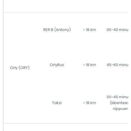
RER B (Antony)
~ 18 km
30-40 minuut
OrlyBus
~ 18 km
45-60 minuut
Orly (ORY)
30-45 minuut
Taksi
~ 18 km
(liikentees
riippuen)