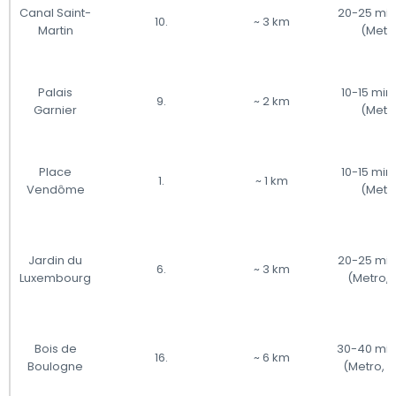
Canal Saint-
20-25 min
10.
~ 3 km
Martin
(Metr
Palais
10-15 min
9.
~ 2 km
Garnier
(Metr
Place
10-15 min
1.
~ 1 km
Vendôme
(Metr
Jardin du
20-25 min
6.
~ 3 km
Luxembourg
(Metro, 
Bois de
30-40 min
16.
~ 6 km
Boulogne
(Metro, B