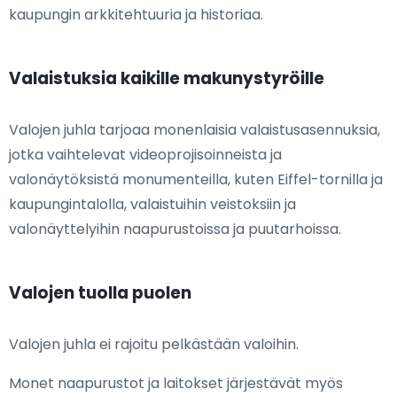
kaupungin arkkitehtuuria ja historiaa.
Valaistuksia kaikille makunystyröille
Valojen juhla tarjoaa monenlaisia valaistusasennuksia,
jotka vaihtelevat videoprojisoinneista ja
valonäytöksistä monumenteilla, kuten Eiffel-tornilla ja
kaupungintalolla, valaistuihin veistoksiin ja
valonäyttelyihin naapurustoissa ja puutarhoissa.
Valojen tuolla puolen
Valojen juhla ei rajoitu pelkästään valoihin.
Monet naapurustot ja laitokset järjestävät myös