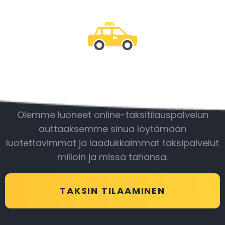
Ole mukana
Olemme luoneet online-taksitilauspalvelun
auttaaksemme sinua löytämään
luotettavimmat ja laadukkaimmat taksipalvelut
milloin ja missä tahansa.
TAKSIN TILAAMINEN