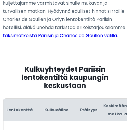
kuljettajamme varmistavat sinulle mukavan ja
turvallisen matkan. Hyödynnä edulliset hinnat siirroille
Charles de Gaullen ja Orlyn lentokentiltä Pariisin
hotelliisi, äläkä unohda tarkistaa erikoistarjouksiamme
taksimatkoista Pariisin ja Charles de Gaullen välillä
.
Kulkuyhteydet Pariisin
lentokentiltä kaupungin
keskustaan
Keskimäärä
Lentokenttä
Kulkuväline
Etäisyys
matka-ai