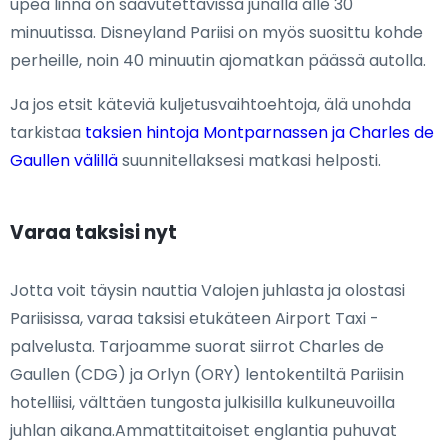
upea linna on saavutettavissa junalla alle 30
minuutissa. Disneyland Pariisi on myös suosittu kohde
perheille, noin 40 minuutin ajomatkan päässä autolla.
Ja jos etsit käteviä kuljetusvaihtoehtoja, älä unohda
tarkistaa
taksien hintoja Montparnassen ja Charles de
Gaullen välillä
suunnitellaksesi matkasi helposti.
Varaa taksisi nyt
Jotta voit täysin nauttia Valojen juhlasta ja olostasi
Pariisissa, varaa taksisi etukäteen Airport Taxi -
palvelusta. Tarjoamme suorat siirrot Charles de
Gaullen (CDG) ja Orlyn (ORY) lentokentiltä Pariisin
hotelliisi, välttäen tungosta julkisilla kulkuneuvoilla
juhlan aikana.Ammattitaitoiset englantia puhuvat