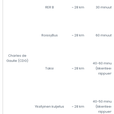
RER B
~ 28 km
30 minuutt
RoissyBus
~ 28 km
60 minuutt
Charles de
Gaulle (CDG)
40-60 minuut
Taksi
~ 28 km
(liikentees
riippuen)
40-50 minuut
Yksityinen kuljetus
~ 28 km
(liikentees
riippuen)