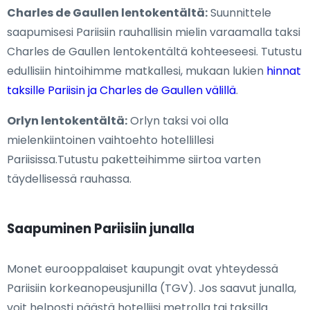
Charles de Gaullen lentokentältä:
Suunnittele
saapumisesi Pariisiin rauhallisin mielin varaamalla taksi
Charles de Gaullen lentokentältä kohteeseesi. Tutustu
edullisiin hintoihimme matkallesi, mukaan lukien
hinnat
taksille Pariisin ja Charles de Gaullen välillä
.
Orlyn lentokentältä:
Orlyn taksi voi olla
mielenkiintoinen vaihtoehto hotellillesi
Pariisissa.Tutustu paketteihimme siirtoa varten
täydellisessä rauhassa.
Saapuminen Pariisiin junalla
Monet eurooppalaiset kaupungit ovat yhteydessä
Pariisiin korkeanopeusjunilla (TGV). Jos saavut junalla,
voit helposti päästä hotelliisi metrolla tai taksilla.