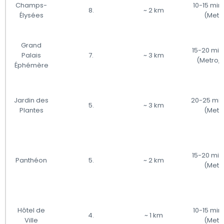
Champs-
10-15 min
8.
~ 2 km
Élysées
(Metr
Grand
15-20 min
Palais
7.
~ 3 km
(Metro, 
Éphémère
Jardin des
20-25 min
5.
~ 3 km
Plantes
(Metr
15-20 min
Panthéon
5.
~ 2 km
(Metr
Hôtel de
10-15 min
4.
~ 1 km
Ville
(Metr