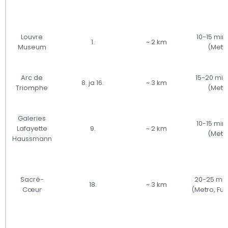
Louvre
10-15 min
1.
~ 2 km
Museum
(Metr
Arc de
15-20 min
8. ja 16.
~ 3 km
Triomphe
(Metr
Galeries
10-15 min
Lafayette
9.
~ 2 km
(Metr
Haussmann
Sacré-
20-25 min
18.
~ 3 km
Cœur
(Metro, Fun