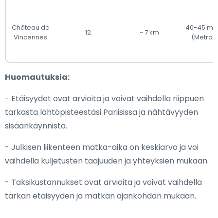
Château de
40-45 min
12.
~ 7 km
Vincennes
(Metro, 
Huomautuksia:
- Etäisyydet ovat arvioita ja voivat vaihdella riippuen
tarkasta lähtöpisteestäsi Pariisissa ja nähtävyyden
sisäänkäynnistä.
- Julkisen liikenteen matka-aika on keskiarvo ja voi
vaihdella kuljetusten taajuuden ja yhteyksien mukaan.
- Taksikustannukset ovat arvioita ja voivat vaihdella
tarkan etäisyyden ja matkan ajankohdan mukaan.