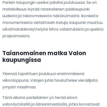
Pariisin kaupungin useiksi päiviksi joulukuussa. Se on
mahdollisuus löytää ranskalainen pääkaupunki
uudesta ja taianomaisesta näkökulmasta. Ikonisista
monumenteista viehättäviin katuja, kaupunki muuttuu
ulkoilmataidenäyttelyksi kiitos valaistuksista ja upeista
projisoinneista.
Taianomainen matka Valon
kaupungissa
Yleensä tapahtuen joulukuun ensimmäisenä
viikonloppuna, Valojen juhla houkuttelee vierailijoita
ympäri maailmaa.
Tänä aikana pariisilainen yö herää eloon
valonäytöksillä ja äänianimaatioilla, jotka korostavat