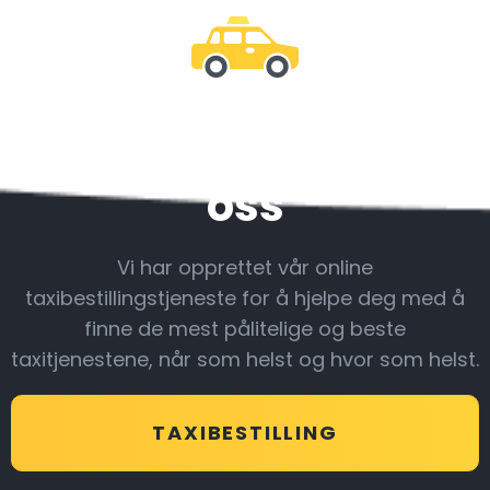
Vær sammen med
oss
Vi har opprettet vår online
taxibestillingstjeneste for å hjelpe deg med å
finne de mest pålitelige og beste
taxitjenestene, når som helst og hvor som helst.
TAXIBESTILLING