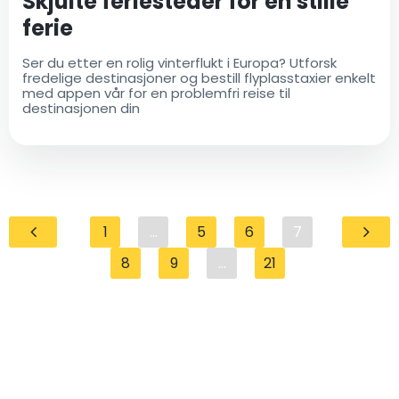
Skjulte feriesteder for en stille
ferie
Ser du etter en rolig vinterflukt i Europa? Utforsk
fredelige destinasjoner og bestill flyplasstaxier enkelt
med appen vår for en problemfri reise til
destinasjonen din
1
...
5
6
7
8
9
...
21