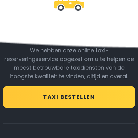
Wees bij ons
We hebben onze online taxi-
reserveringsservice opgezet om u te helpen de
meest betrouwbare taxidiensten van de
hoogste kwaliteit te vinden, altijd en overal.
TAXI BESTELLEN