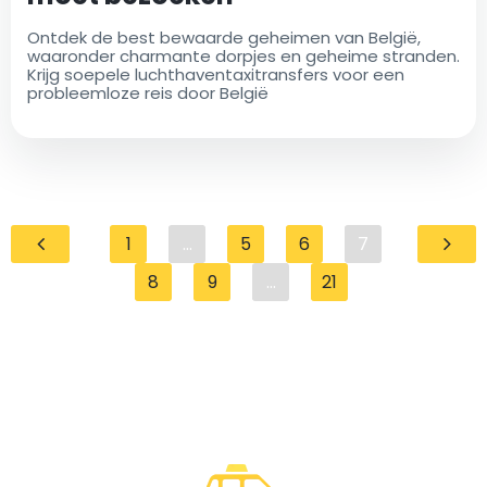
Ontdek de best bewaarde geheimen van België,
waaronder charmante dorpjes en geheime stranden.
Krijg soepele luchthaventaxitransfers voor een
probleemloze reis door België
1
...
5
6
7
8
9
...
21