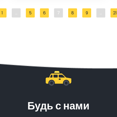
1
...
5
6
7
8
9
...
21
Будь с нами