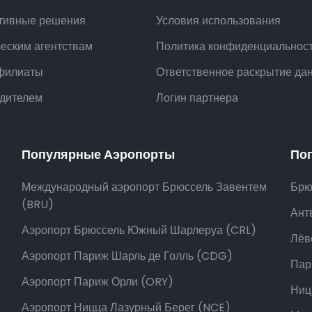
тивные решения
Условия использования
ческим агентствам
Политика конфиденциальнос
филиаты
Ответственное раскрытие да
одителем
Логин партнера
Популярные Аэропорты
По
Международный аэропорт Брюссель Завентем
Брю
(BRU)
Ант
Аэропорт Брюссель Южный Шарлеруа (CRL)
Лёв
Аэропорт Париж Шарль де Голль (CDG)
Пар
Аэропорт Париж Орли (ORY)
Ниц
Аэропорт Ницца Лазурный Берег (NCE)