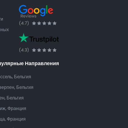
ти
(4.7)
нных
(4.3)
пулярные Направления
ссель, Бельгия
верпен, Бельгия
ен, Бельгия
иж, Франция
ца, Франция