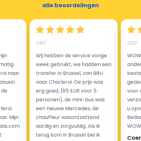
alle beoordelingen
Hoeveel kost een luchthaven taxi transfer?
CEO
CEO
Een van de meest aantrekkelijke voordelen van
ijn
Wij hebben de service vorige
WOW I
luchthaventaxi's is een vast tarief voor uw rit. In
matig
week gebruikt, we hadden een
ander
tegenstelling tot traditionele taxi's met taxameter
eroi naar
transfer in Brussel, van BRU
beste 
brengen wij u geen extra kosten in rekening voor de
Januari
naar Charleroi. De prijs was
gezie
nachtrit.
 de
erg goed, (85 EUR voor 5
voor 
We hebben geen ophaaltarief of extra kosten voor
personen), de mini-bus was
verzo
wachttijd als uw vlucht vertraging heeft.
leroi
een nieuwe Mercedes, de
u opn
as. Mijn
chauffeur wasontzettend
Bedan
Kijk op onze website voor meer informatie over uw
axis.com
aardig en zorgvuldig. Als ik
WOW-
transferkosten. Ons boekingsformulier bevat alle
t
terug kom in Brussel bel ik
Coe