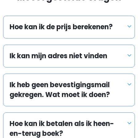
verzoek te voldoen.
Er staan ook traditionele taxi's op de luchthaven
Hoe kan ik de prijs berekenen?
buiten te wachten. Ze kunnen u naar uw bestemming
brengen, maar u profiteert dan niet van een lage
tarief.
Ik kan mijn adres niet vinden
Wat gebeurd als mijn vlucht of trein vertraging
heeft?
Ik heb geen bevestigingsmail
gekregen. Wat moet ik doen?
Airport taxis houden de vlucht- en trein
aankomsttijden in de gaten om ervoor te zorgen dat
Hoe kan ik betalen als ik heen-
onze chauffeur op tijd is om u op te halen. Maakt u zich
en-terug boek?