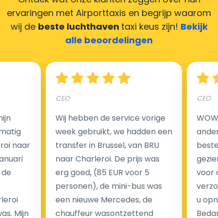
maken door uw feedback achter te laten en wij
ervaringen met Airporttaxis
en begrijp waarom
zorgen ervoor dat uw chauffeur deze krijgt.
wij de
beste luchthaven
taxi keus zijn!
Bekijk
alle beoordelingen
Hoeveel kost een luchthaven taxi transfer?
CEO
CEO
Een van de meest aantrekkelijke voordelen van
ijn
Wij hebben de service vorige
WOW I
luchthaventaxi's is een vast tarief voor uw rit. In
matig
week gebruikt, we hadden een
ander
tegenstelling tot traditionele taxi's met taxameter
eroi naar
transfer in Brussel, van BRU
beste 
brengen wij u geen extra kosten in rekening voor de
Januari
naar Charleroi. De prijs was
gezie
nachtrit.
 de
erg goed, (85 EUR voor 5
voor 
We hebben geen ophaaltarief of extra kosten voor
personen), de mini-bus was
verzo
wachttijd als uw vlucht vertraging heeft.
leroi
een nieuwe Mercedes, de
u opn
as. Mijn
chauffeur wasontzettend
Bedan