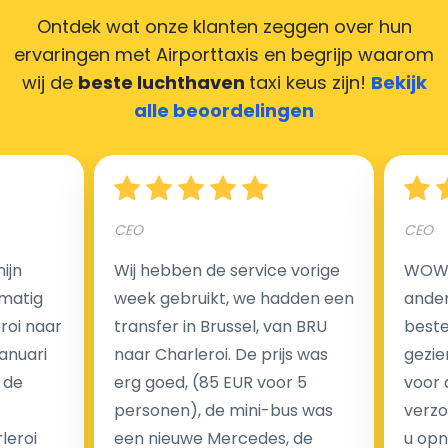
creditcards. Geen probleem! U kunt ons heel blij
Ontdek wat onze klanten zeggen over hun
maken door uw feedback achter te laten en wij
ervaringen met Airporttaxis
en begrijp waarom
zorgen ervoor dat uw chauffeur deze krijgt.
wij de
beste luchthaven
taxi keus zijn!
Bekijk
alle beoordelingen
Hoeveel kost een luchthaven taxi transfer?
CEO
CEO
Een van de meest aantrekkelijke voordelen van
ijn
Wij hebben de service vorige
WOW I
luchthaventaxi's is een vast tarief voor uw rit. In
matig
week gebruikt, we hadden een
ander
tegenstelling tot traditionele taxi's met taxameter
eroi naar
transfer in Brussel, van BRU
beste 
brengen wij u geen extra kosten in rekening voor de
Januari
naar Charleroi. De prijs was
gezie
nachtrit.
 de
erg goed, (85 EUR voor 5
voor 
We hebben geen ophaaltarief of extra kosten voor
personen), de mini-bus was
verzo
wachttijd als uw vlucht vertraging heeft.
leroi
een nieuwe Mercedes, de
u opn