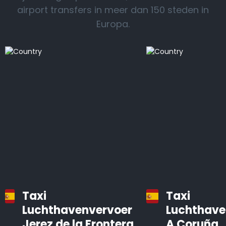
Lees meer
airport transfers in meer dan 150 steden in
Europa.
Taxi
Taxi
Luchthavenvervoer
Luchthave
Jerez de la Frontera
A Coruña